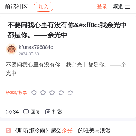
前端社区
登录
频道
加入
帖子详情
社区
前端社区
感慨
不要问我心里有没有你&#xff0c;我余光中
都是你。——余光中
kfunss796884c
2024-07-30
不要问我心里有没有你，我余光中都是你。——余
光中
给本帖投票
34
回复
打赏
《听听那冷雨》感受
余光中
的唯美与浪漫