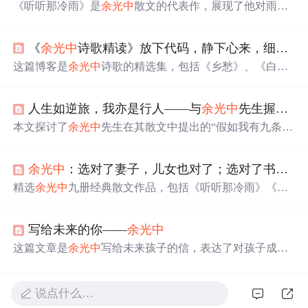
《听听那冷雨》是
余光中
散文的代表作，展现了他对雨的
细腻描绘和深深的情感寄托。文章涵盖多个主题，如自然
景观、历史感悟、音乐艺术、人际关系等，体现了作者的
《
余光中
诗歌精读》放下代码，静下心来，细细品读
文学造诣和广阔兴趣。从‘万里长城’的古朴沧桑到‘南半球
的冬天’的遥远想象，再到‘听听那冷雨’的诗意氛围，每一
这篇博客是
余光中
诗歌的精选集，包括《乡愁》、《白
篇都充满了丰富的想象和深刻的情感。文章中还探讨了艺
发》、《夏晨》等作品。诗人以细腻的笔触描绘了对故
术与人生的各种维度，如朋友类型、借钱哲学、幽默理解
乡、亲人和时光流逝的深深眷恋，展现出丰富的情感世
等，展示了
余光中
对生活和文化的独特洞察。
人生如逆旅，我亦是行人——与
余光中
先生握一次手（一）
界。透过文字，读者可以感受到
余光中
对生活、历史和文
化的深刻洞察。
本文探讨了
余光中
先生在其散文中提出的“假如我有九条
命”的概念，每条命代表生活中的一种角色或追求，如现实
生活的应对、家庭责任、友情、阅读、写作、旅行等。文
余光中
：选对了妻子，儿女也对了；选对了书，人生也对了丨好书优选
章通过
余光中
的个人经历，反映了他对于生活、家庭、文
学创作及个人成长的深刻理解。
精选
余光中
九册经典散文作品，包括《听听那冷雨》《逍
遥游》等，感受其独特的文学魅力与深邃情感。这些作品
不仅展现了
余光中
的文学才华，也传递了他对家国情怀的
写给未来的你——
余光中
独特见解。
这篇文章是
余光中
写给未来孩子的信，表达了对孩子成为
一个理想主义者、踏实的人、懂得珍惜感情及不媚俗的期
望。作者强调了理想的重要性，提醒孩子面对困难也要坚
持自我，同时要踏实做人，珍视友情，保持独立思考。
说点什么…