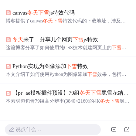
考试三级真题，涉及
冬天
下雪
场景的实现。包括女巫和雪
花的角色设计、背景选择、解题思路及程序编写，同时提
canvas
冬天
下雪
js特效代码
供了相关学习资源，如蓝桥杯比赛资料、考级资料和视频
课程。
博客提供了canvas
冬天
下雪
特效代码的下载地址，涉及前
端开发领域，运用了canvas技术实现特效。
冬天
来了，分享几个网页
下雪
js特效
这篇博客分享了如何使用纯CSS技术创建网页上的
下雪
背
景特效，包括h5、gsap.js和canvas三种不同的实现方式，为
网页增添节日氛围或视觉趣味。
Python实现为图像添加
下雪
特效
本文介绍了如何使用Python为图像添加
下雪
效果，包括故
宫
下雪
的界面小程序和手绘素描两个部分，通过示例代码
和效果展示，帮助读者理解和实现图像的雪景效果。
【pr+ae模板插件预设】79组
冬天
下雪
飘雪花结冰特效合成mg动画
本素材包包含79组高分辨率(3840×2160)的4K
冬天
下雪
飘雪
视频效果，总大小10.1GB，格式为.MP4，适用于多种后期
编辑软件，如AE、PR、FCPX等。素材内含20种结冰效
果、6种冰块破碎及53种
下雪
飘雪特效，通过选择合适的混
合模式可轻松叠加到原视频上。
说点什么…