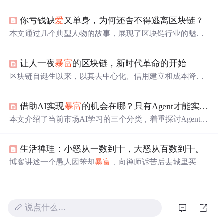
遇方面的差异。Java作为老牌编程语言，应用广泛，需求
稳定，但学习难度较大；Web前端虽然相对较新，但需求
你亏钱缺
爱
又单身，为何还舍不得逃离区块链？
日益增长，学习曲线较平缓。两者薪资待遇相近，选择取
决于个人兴趣和毅力。适合自己的编程语言，加上不断学
本文通过几个典型人物的故事，展现了区块链行业的魅力
习，才能在IT行业中立足。
与挑战。从吴杰的商务顾问经历，到晓鸣的投资梦，再到
华楠的行业反思，以及“JIUCAI”的生活状态，揭示了区块
让人一夜
暴富
的区块链，新时代革命的开始
链领域的复杂性和个人情感的交织。
区块链自诞生以来，以其去中心化、信用建立和成本降低
的特性引发广泛关注。它被认为是继互联网之后的又一重
大创新，有可能彻底改变交易方式和社会协作模式。通过
借助AI实现
暴富
的机会在哪？只有Agent才能实现AI赚钱机会！
分布式账本技术、加密算法和共识机制，区块链实现了无
需中介的信任，为共享经济提供了新的可能，有望推动共
本文介绍了当前市场AI学习的三个分类，着重探讨Agent方
享经济从概念走向实质，构建一个更加高效、低成本的经
向知识。阐述了AI Agent的定义、特点，以及Agent与Coze
济生态网络。然而，面对这一浪潮，投资者应保持理性，
的关系。分析了AI的能力边界、主流商业化盈利模式，提
区块链的发展仍需时间验证。
生活禅理：小怒从一数到十，大怒从百数到千。
出AI能力与模式结合实现商业化。最后给出Coze的学习思
路，包括认识AI、掌握功能模块和案例实操。
博客讲述一个愚人因笨却
暴富
，向禅师诉苦后去城里买智
慧。僧人以1000两银子卖给他遇到困难先前后退三步往返
三次的方法。愚人回家差点错杀母亲，因运用此方法避免
悲剧，次日便给僧人送钱。
说点什么…