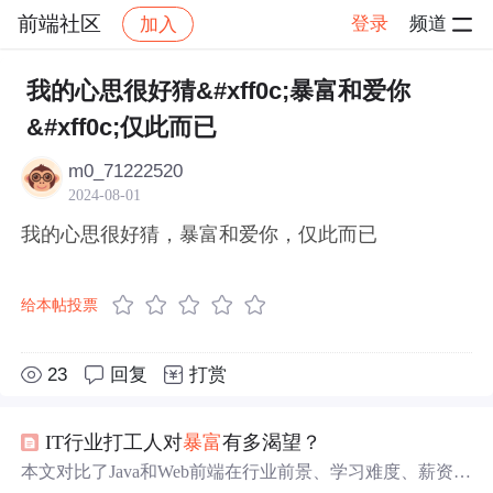
前端社区
登录
频道
加入
帖子详情
社区
前端社区
感慨
我的心思很好猜&#xff0c;暴富和爱你
&#xff0c;仅此而已
m0_71222520
2024-08-01
我的心思很好猜，暴富和爱你，仅此而已
给本帖投票
23
回复
打赏
IT行业打工人对
暴富
有多渴望？
本文对比了Java和Web前端在行业前景、学习难度、薪资待