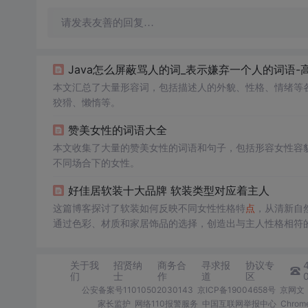
请发表友善的回复…
Java怎么屏蔽骂人的词_表示嫌弃一个人的词语-
本文汇总了大量形容词，包括描述人的外貌、性格、情绪等
狡猾、懒惰等。
赞美女性的词语大全
本文收集了大量的赞美女性的词语和句子，包括形容女性容
不同场合下的女性。
好佳居软装十大品牌 软装类型对应着主人
这篇博客探讨了软装如何反映不同女性性格特
点
，从清新自
通过色彩、材质和家居饰品的选择，创造出与主人性格相符
关于我
招贤纳
商务合
寻求报
协议专
们
士
作
道
区
公安备案号11010502030143
京ICP备19004658号
京网文〔
家长监护
网络110报警服务
中国互联网举报中心
Chro