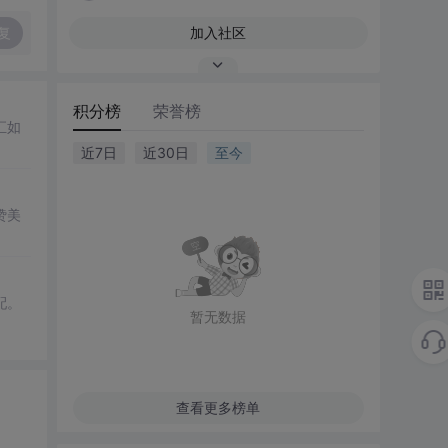
复
加入社区
积分榜
荣誉榜
汇如
近7日
近30日
至今
赞美
配。
暂无数据
查看更多榜单