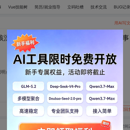
N
Vue技能树
简历/就业指导
立码吐槽
技术交流
BUG记
用AI写
孩漂亮点、温柔点、聪明点、贤惠点、懂事
明点、贤惠点、懂事点、大方点、谦虚点 ……
转发到动态
举报
写回
切换为时间