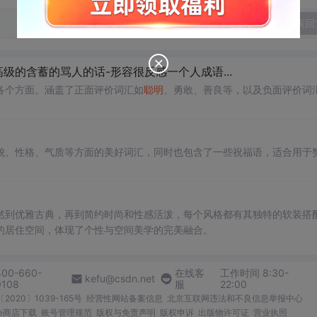
发表回
高级的含蓄的骂人的话-形容很反感一个人成语...
各个方面。涵盖了正面评价词汇如
聪明
、勇敢、善良等，以及负面评价词
貌、性格、气质等方面的美好词汇，同时也包含了一些祝福语，适合用于
然到优雅古典，再到简约时尚和性感活泼，每个风格都有其独特的软装搭
的居住空间，体现了个性与空间美学的完美融合。
400-660-
在线客
工作时间 8:30-
kefu@csdn.net
0108
服
22:00
2020〕1039-165号
经营性网站备案信息
北京互联网违法和不良信息举报中心
me商店下载
账号管理规范
版权与免责声明
版权申诉
出版物许可证
营业执照