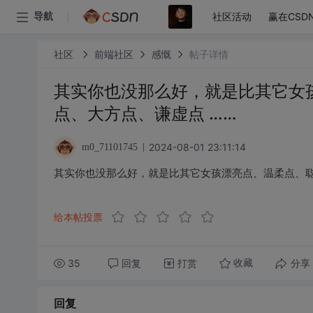
社区活动
赢在CSD
导航
社区
前端社区
感慨
帖子详情
其实你也没那么好，就是比其它女
点、大方点、谦虚点 ……
2024-08-01 23:11:14
m0_71101745
其实你也没那么好，就是比其它女孩漂亮点、温柔点、聪
给本帖投票
35
回复
打赏
分享
收藏
回复