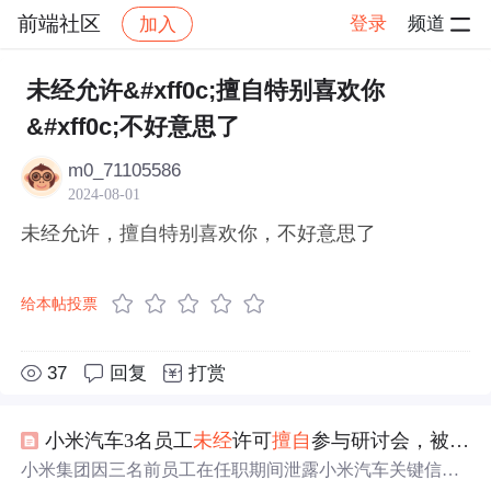
前端社区
登录
频道
加入
帖子详情
社区
前端社区
感慨
未经允许&#xff0c;擅自特别喜欢你
&#xff0c;不好意思了
m0_71105586
2024-08-01
未经允许，擅自特别喜欢你，不好意思了
给本帖投票
37
回复
打赏
小米汽车3名员工
未经
许可
擅自
参与研讨会，被辞退！
小米集团因三名前员工在任职期间泄露小米汽车关键信息