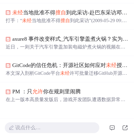
而发布声明。事件警示企业需强化内部数据管理，
特别
是
云盒子私有云盘的人员设备绑定、权限控制和网络隔离，
未经
当地批准不得
擅自
到此采访-赴巴东采访邓案记者被围殴
以预防数据泄露。云盒子提供了全面的数据安全解决方
案，包括业务系统数据保护和合规的跨网文件交换措施。
打手：“
未经
当地批准不得
擅自
到此采访”(2009-05-29 09:50:
23)标签：佛珠 中国之声 外婆 女记者 卫毅 野三关镇 中央
人民广播电台中国之声(记者 杨超) 湖北巴东发生的女服务
axure8 事件改变样式_汽车引擎盖煮火锅？实为改装样式 交警：
员邓玉娇刺死官员案一直备受媒体关注。昨天两名在巴东
县野三关镇采访此案的记者被当地不明身份的人围攻殴
近日，一则关于汽车引擎盖加装电磁炉煮火锅的视频在网
打，并被强制写下“
未经
当地批准不得
擅自
到此采访”的书
络上引起热议。视频展示了一辆私家车的引擎盖上放置着
面材料，采访获得
正在煮食的火锅，并配有电磁炉的功能按键。然而，据商
GitCode的信任危机：开源社区如何应对
未经
授权的项目迁移
家透露，这只是恶搞设计，实际并未具备烹饪功能。此类
改装行为
未经
车管部门批准将被视为违法。
本文深入剖析GitCode平台
未经
许可批量迁移GitHub开源项
目所引发的信任危机，指出其行为构成对开发者身份盗
用、劳动成果剽窃及社区协作秩序的多重侵害。文章从法
PM ：只
允许
你在规则里闹腾
律（开源许可证约束）、技术（元数据标记与CI校验）和
社区（舆论监督与声誉机制）三个维度阐述开源社区的自
在上一版本高质量发版后，游戏开发团队遭遇数据异常挑
卫路径，并呼吁平台建立授权迁移流程、嵌入道德优先的
战。调整SDK集成导致数据缺失，影响渠道数据归因。流
产品设计、转向赋能型生态共建，以重建开发者信任。
程问题包括需求
未经
评审、质量意识薄弱、上线后未及时
跟踪数据。解决方案涵盖需求评审、质量意识提升、数据
确认及全员参与。
说点什么…