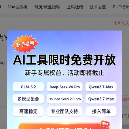
N
Vue技能树
简历/就业指导
立码吐槽
技术交流
BUG记
用AI写
e the apple of my eye
y eye
转发到动态
举报
写回
切换为时间