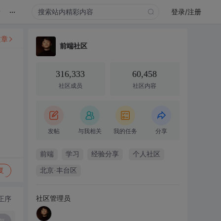
...
录
登录/注册
文章
前端社区
316,333
60,458
社区成员
社区内容
发帖
与我相关
我的任务
分享
前端
学习
经验分享
个人社区
复
北京·丰台区
社区管理员
正序