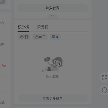
复
加入社区
ge表
积分榜
荣誉榜
近7日
近30日
至今
马牛
、
Ap
暂无数据
查看更多榜单
领域