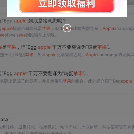
发表回
“Egg
apple
”到底是啥意思呢？
g
apple
指茄子而非鸡蛋
苹果
，Bad
apple
比喻害群之马，
Apple
andoran
le
ofone's
eye
则比喻掌上明珠。
e
是
苹果
，但“Egg
apple
”千万不要翻译为“鸡蛋
苹果
”...
茄子而非鸡蛋
苹果
，Bad
apple
比喻害群之马，
Apple
andorange表示风
“Egg
apple
”千万不要翻译为“鸡蛋
苹果
”...
实际上是茄子的意思，并非鸡蛋和
苹果
的组合。此外还介绍了Bad
apple
cx
在技术转移、成果转化、技术经纪、知识产权、产业创新、科技招商等垂直
案，推动科技创新与产业创新智能化发展。