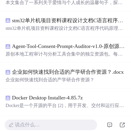
本文集合了一系列关于爱情与个人成长的温馨句子，探讨
了从青涩初恋到成熟感情的不同阶段，强调了自我价值和
内心世界的建设。
stm32单片机项目资料课程设计文档C语言程序代码原理图电路PCB实例五种PWM反馈控制模式研究
stm32单片机项目资料课程设计文档C语言程序代码原理图
电路PCB实例五种PWM反馈控制模式研究
Agent-Tool-Consent-Prompt-Auditor-v1.0-原创源码与文档.zip
原创本地工程审计与分析工具合集中的独立资源包。每个
ZIP包含完整源码、3项自动化测试、可复现合成示例、离
线HTML、JSON与SVG报告、1080×720真实运行效果图、
企业如何快速找到合适的产学研合作资源？.docx
README、运行说明、功能清单、MIT License及原创与授
权声明。解压后进入project目录，执行npm test验证算法，
企业如何快速找到合适的产学研合作资源？
执行npm run report生成报告，也可通过本地静态服务器打
开网页。运行时零第三方依赖，不包含热点产品或开源项
目源码、Logo、官方截图、论文、生产日志或其他受限素
Docker Desktop Installer-4.85.7z
材。适合前端开发、AI应用工程、测试审计和课程实践。
Docker是一个开源的平台 [2]，用于开发、交付和运行应用
程序。它能够在Windows，macOS，Linux计算机上运行，
并将某一应用程序及其依赖项打包至一个容器中，这些容
器可以在任何支持Docker的环境中运行
说点什么…