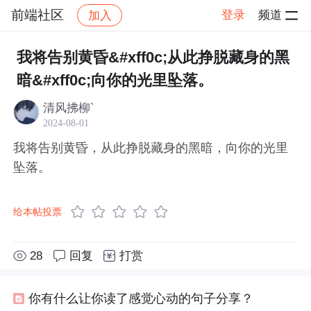
前端社区
登录
频道
加入
帖子详情
社区
前端社区
感慨
我将告别黄昏&#xff0c;从此挣脱藏身的黑
暗&#xff0c;向你的光里坠落。
清风拂柳`
2024-08-01
我将告别黄昏，从此挣脱藏身的黑暗，向你的光里
坠落。
给本帖投票
28
回复
打赏
你有什么让你读了感觉心动的句子分享？