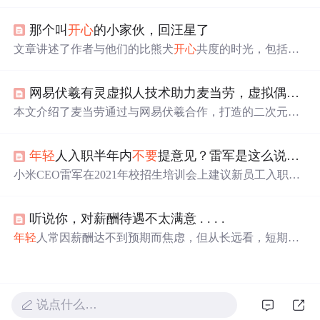
如何融入公司的建议，主张新员工在入职前半年尽量
不要
对公司战略和业务提意见，而是多听、多看、多学、多
那个叫
开心
的小家伙，回汪星了
想。这一话题引发了网友的热议，有人支持认为
年轻
人应
先了解公司，也有人认为新员工的观点有价值。
文章讲述了作者与他们的比熊犬
开心
共度的时光，包括
开
心
的生活点滴、健康问题与治疗过程，以及最后的离别。
尽管面临疾病困扰，
开心
仍然给家人留下了美好回忆。
网易伏羲有灵虚拟人技术助力麦当劳，虚拟偶像
开
本文介绍了麦当劳通过与网易伏羲合作，打造的二次元虚
拟偶像'
开心
姐姐'，如何通过创新形式吸引Z世代消费者，
实现品牌
年轻
化并提升营销效果。虚拟偶像技术的应用展
年轻
人入职半年内
不要
提意见？雷军是这么说的。。。
示了其在成本效益和个性化沟通上的优势。
小米CEO雷军在2021年校招生培训会上建议新员工入职半
年内
不要
提意见，认为在充分了解公司前，提的意见可能
不靠谱。这一观点引发网友热议，有人赞同应先做好本职
听说你，对薪酬待遇不太满意 . . . .
工作，有人则认为新人能带来新视角。类似的看法在华为
任正非也曾提出。文章强调职场新人应谨慎行事，先深入
年轻
人常因薪酬达不到预期而焦虑，但从长远看，短期薪
了解企业后再提建设性意见。
酬起伏不重要，身价增长才关键。职场目标是高薪酬，但
要先打磨技术、修炼内功。
不要
奢望绝对公平，多与自己
比。今年建议
年轻
人下调预期，拉长时间线看，很多纠结
都不是事。
说点什么…