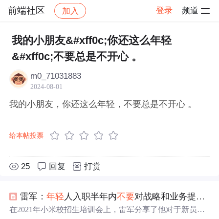
前端社区
登录
频道
加入
帖子详情
社区
前端社区
感慨
我的小朋友&#xff0c;你还这么年轻
&#xff0c;不要总是不开心 。
m0_71031883
2024-08-01
我的小朋友，你还这么年轻，不要总是不开心 。
给本帖投票
25
回复
打赏
雷军：
年轻
人入职半年内
不要
对战略和业务提意见，很多想法都不靠谱
在2021年小米校招生培训会上，雷军分享了他对于新员工