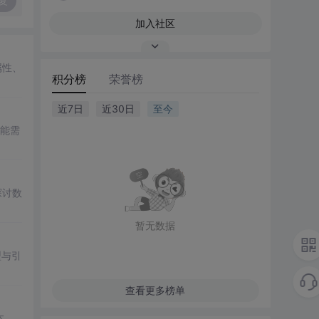
复
加入社区
属性、
积分榜
荣誉榜
近7日
近30日
至今
功能需
探讨数
暂无数据
型与引
查看更多榜单
本