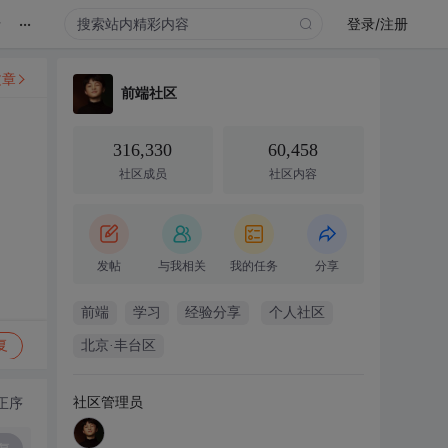
...
录
登录/注册
文章
前端社区
316,330
60,458
社区成员
社区内容
发帖
与我相关
我的任务
分享
前端
学习
经验分享
个人社区
复
北京·丰台区
社区管理员
正序