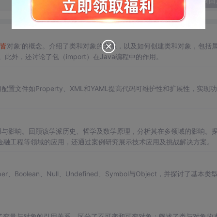
发表回
皆
对象’的概念。介绍了类和对象的关系，以及如何创建类和对象，包括
。此外，还讨论了包（import）在Java编程中的作用。
配置文件如Property、XML和YAML提高代码可维护性和扩展性，实现
用与影响。回顾该学派历史、哲学及数学原理，分析其在多领域的影响。
金融工程等领域的应用，还通过案例研究展示技术应用及挑战解决方案。
r、Boolean、Null、Undefined、Symbol与Object，并探讨了基本类
了变量与对象的引用关系，区分了不可变和可变对象；阐述了类与对象的