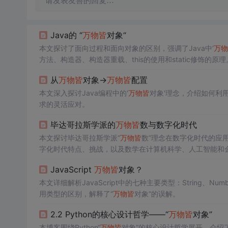
请发表友善的回复…
Java的 “
万物
皆
对象“
本文探讨了面向过程和面向对象的区别，强调了Java中‘
万物
方法、构造器、构造器重载、this的使用和static修饰的原理
从
万物
皆
对象->
万物
皆
配置
本文深入探讨Java编程中的'
万物
皆
对象'理念，介绍如何利用
求的灵活应对。
毕达哥拉斯学派的
万物
皆
数与数字化时代
本文探讨毕达哥拉斯学派“
万物
皆
数”理念在数字化时代的应
字化时代特点、挑战，以及数学在计算机科学、人工智能和
JavaScript
万物
皆
对象？
本文详细解析JavaScript中的七种主要类型：String、Numbe
用类型的区别，解释了“
万物
皆
对象”的误解。
2.2 Python的核心设计哲学——“
万物
皆
对象”
本博客围绕Python“
万物
皆
对象”的核心设计哲学展开。介绍