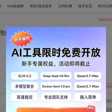
N
Vue技能树
简历/就业指导
立码吐槽
技术交流
BUG记
用AI写
他们没有。
转发到动态
举报
写回
切换为时间