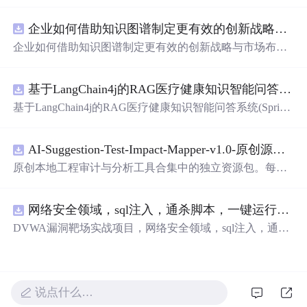
建以‘空性’为内核的认知解构框架。重点阐述预测编码机
制如何生成主观幻觉，揭示身份叙事的社会基因建构本
企业如何借助知识图谱制定更有效的创新战略与市场布局？.docx
质；提出‘无我布施’作为分布式网络的非对称负熵干预，
建立基于觉知训练的流动生存范式，并用数学模型（如痛
企业如何借助知识图谱制定更有效的创新战略与市场布
苦负熵公式、自由度流体方程）量化意识自由。全文贯穿
局？
量子真空、概率叠加、全息网络等信息技术相关概念。
基于LangChain4j的RAG医疗健康知识智能问答系统(SpringBoot4+Vue3+Ollama)
基于LangChain4j的RAG医疗健康知识智能问答系统(Spring
Boot4+Vue3+Ollama)
AI-Suggestion-Test-Impact-Mapper-v1.0-原创源码与文档.zip
原创本地工程审计与分析工具合集中的独立资源包。每个
ZIP包含完整源码、3项自动化测试、可复现合成示例、离
线HTML、JSON与SVG报告、1080×720真实运行效果图、
网络安全领域，sql注入，通杀脚本，一键运行，ctf比赛工具
README、运行说明、功能清单、MIT License及原创与授
权声明。解压后进入project目录，执行npm test验证算法，
DVWA漏洞靶场实战项目，网络安全领域，sql注入，通杀
执行npm run report生成报告，也可通过本地静态服务器打
脚本，一键运行，ctf比赛工具
开网页。运行时零第三方依赖，不包含热点产品或开源项
目源码、Logo、官方截图、论文、生产日志或其他受限素
材。适合前端开发、AI应用工程、测试审计和课程实践。
说点什么…