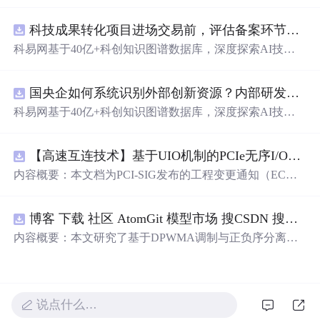
动化职位申请流程。借助人工智能，它能够帮助用户以定
制化的方式申请多个职位。
科技成果转化项目进场交易前，评估备案环节需要准备哪些材料？.docx
科易网基于40亿+科创知识图谱数据库，深度探索AI技术
在技术转移、成果转化、技术经纪、知识产权、产业创
新、科技招商等垂直领域的多样化应用场景，研究科技创
国央企如何系统识别外部创新资源？内部研发体系完善，但对外部高校、中小科技企业技术能力缺乏动态认知。.docx
新领域的AI+数智化解决方案，推动科技创新与产业创新
智能化发展。
科易网基于40亿+科创知识图谱数据库，深度探索AI技术
在技术转移、成果转化、技术经纪、知识产权、产业创
新、科技招商等垂直领域的多样化应用场景，研究科技创
【高速互连技术】基于UIO机制的PCIe无序I/O扩展：多路径架构下内存请求的高性能传输与排序控制方案设计
新领域的AI+数智化解决方案，推动科技创新与产业创新
智能化发展。
内容概要：本文档为PCI-SIG发布的工程变更通知（EC
N），介绍了名为“无序输入/输出（Unordered I/O, UIO）”
的新功能，旨在解决传统PCI/PCIe架构中严格的顺序传输
博客 下载 社区 AtomGit 模型市场 搜CSDN 搜索 AI 搜索 会员中心 创作中心 基于DPWMA调制与正负序分离的ANPC三电平并网逆变器前馈控制策略研究（Simulink仿真实现）
规则对多路径拓扑和高性能IO系统的限制。UIO基于Flit模
式，定义了一套新的TLP（事务层包）类型和规则，允许
内容概要：本文研究了基于DPWMA调制与正负序分离的
请求方（Requester）自主管理数据顺序，支持多路径路
ANPC三电平并网逆变器前馈控制策略，旨在解决传统三
由、提升系统效率并兼容现有生产者-消费者模型。文档详
电平逆变器存在的谐波含量高、电网不平衡工况适应性差
细说明了UIO
及动态响应速度不足等问题。通过采用有源中点箝位（AN
PC）三电平逆变器拓扑，结合双极性倍频脉宽调制（DPW
说点什么…
MA）、正负序分离锁相技术和电网电压前馈控制，构建