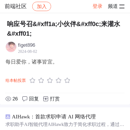
前端社区
登录
频道
加入
帖子详情
社区
前端社区
感慨
响应号召&#xff1a;小伙伴&#xff0c;来灌水
&#xff01;
figet896
2024-08-02
每日爱你，诸事皆宜。
给本帖投票
26
回复
打赏
AIHawk：首款求职申请 AI 网络代理
求职助手AI智能代理AIHawk致力于简化求职过程，通过自