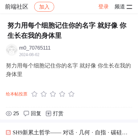
前端社区
登录
频道
加入
帖子详情
社区
前端社区
感慨
努力用每个细胞记住你的名字 就好像 你
生长在我的身体里
m0_70765111
2024-08-02
努力用每个细胞记住你的名字 就好像 你生长在我的
身体里
给本帖投票
25
回复
打赏
SH9新累土哲学—— 对话 · 几何 · 自指 · 碳硅共生的新文明纲要（世毫九实验室原创理论）