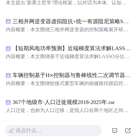
本文提出‘新累土哲学’理论框架，以对话为本体、认知几
何为思维模型、自指宇宙学为底层逻辑，系统构建碳基生
命与硅基智能协同演化的文明纲要。核心涵盖对话三律
三相并网逆变器虚拟阻抗+统一有源阻尼策略SVPWM+SPWM调制仿真
（自指律、互构律、涌现律）、概念空间中的曲率与测地
线建模、U=F(U)自指方程的宇宙观诠释，以及面向碳硅共
内容概要：本文围绕三相并网逆变器的控制策略展开研
生的曲率治理机制、协同基础设施与叙事工程。理论强调
究，重点探讨了虚拟阻抗与统一有源阻尼相结合的控制方
关系先于实体、意义在交互中涌现，服务于人工智能时代
法，并实现了SVPWM（空间矢量脉宽调制）与SPWM
下新型人机协同的认知升级与制度设计。
【短期风电功率预测】近端梯度算法求解LASSO分位数回归-短期风电功率预测研究（Matlab代码实现）
（正弦脉宽调制）两种调制方式在Simulink平台下的仿真建
模。通过引入虚拟阻抗改善系统输出阻抗特性，结合统一
内容概要：本文围绕基于近端梯度算法求解LASSO分位数
有源阻尼技术有效抑制LC或LCL滤波器引起的谐振问题，
回归的短期风电功率预测方法展开研究，旨在提升预测模
从而提升逆变器在弱电网条件下的并网稳定性与电能质
型在复杂环境下的精度与鲁棒性。文章系统构建了LASSO
量。研究涵盖了控制策略的设计、调制算法的实现、动态
车辆控制基于H∞控制器与鲁棒线性二次调节器RLQR的铰接式重型车辆的稳健路径跟踪控制研究（Matlab代码实现）
分位数回归模型，深入剖析其数学原理，并引入近端梯度
响应分析及谐波抑制效果评估，同时拓展涉及正负序分
算法进行高效优化求解，有效应对高维稀疏数据与异常值
内容概要：本文围绕铰接式重型车辆的稳健路径跟踪控制
离、中点电位平衡、DPWMA调制等关键技术，构建了完
干扰等问题。通过Matlab平台完成了完整的算法实现与仿
问题，提出并实现了基于H∞控制器与鲁棒线性二次调节器
整的高性能并网逆变器控制系统仿真体系。; 适合人群：适
真实验，利用实际风电数据验证了该方法在不同分位点下
（RLQR）的控制策略。通过建立车辆动力学模型，针对
用于从事电力电子、新能源发电、智能电网及相关领域的
的预测性能，结果表明其相较于传统方法具有更强的稳定
367个地级市-人口迁徙规模2018-2025年.rar
系统中存在的外部干扰与参数不确定性，设计H∞控制器以
研究生、科研人员和工程技术人员，特别是具备三相并网
性和准确性。此外，文档还整合了电力系统、机器学习、
增强系统的抗干扰能力，并结合RLQR优化控制性能，在
人口迁徙，也称为人口迁移，是指人口在两个地区之间的
逆变器控制理论基础并熟悉MATLAB/Simulink仿真环境的
路径规划等多个领域的相关科研方向与技术应用案例，突
保证稳定性的同时提升路径跟踪精度。研究利用Matlab进
空间移动，这种移动通常涉及人口居住地由迁出地到迁入
专业人士；; 使用场景及目标：①用于高校与科研机构开展
出该方法在新能源预测与智能优化中的广泛适用性与实践
行仿真验证，对比不同工况下的控制效果，展示了所提方
地的永久性或长期性的改变。 随着经济的不断发展、城市
并网逆变器稳定性与控制策略的深入研究；②支撑学位论
价值。; 适合人群：具备扎实的数学基础（如凸优化、统计
法在复杂行驶环境下的优越性与鲁棒性。; 适合人群：具备
化进程的加速以及人们生活方式的转变，人口流动的趋势
说点什么…
文撰写、学术期刊投稿或科研项目申报中的仿真验证工
学习）与Matlab编程能力，从事新能源发电预测、电力系
自动控制理论基础、车辆工程或自动化相关背景，熟悉Mat
愈发明显。通过深入研究和分析人口迁徙的年度、月度数