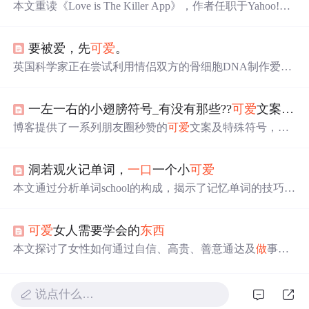
本文重读《Love is The Killer App》，作者任职于Yahoo!。
书中提出“
可爱
猫”概念，成为“
可爱
猫”有三件法宝：知
识、交际网、怜悯之心。贯穿法宝的因子是分享，分享是
要被爱，先
可爱
。
时代精神。我们应
做
“
可爱
猫”，发现生活
可爱
之处。
英国科学家正在尝试利用情侣双方的骨细胞DNA制作爱情
信物——骨戒。此外，研究发现一组特征能让人们产生
可
爱
的感觉，这可能为游戏设计提供新思路。
一左一右的小翅膀符号_有没有那些??
可爱
文案??特殊符号??的句子？？
博客提供了一系列朋友圈秒赞的
可爱
文案及特殊符号，文
案内容涵盖生活感悟、美食、心情等方面，如‘光是遇见，
就已经很美好了’‘好吃的
东西
要吃进肚子里，
可爱
的人要
洞若观火记单词，
一口
一个小
可爱
放在心里’等，适合用于朋友圈分享。
本文通过分析单词school的构成，揭示了记忆单词的技巧。
作者指出，通过理解单词的词根和词缀，可以快速掌握一
系列单词。例如，school的词根sc-表示看，hool-与hole
可爱
女人需要学会的
东西
（洞）相关，表示隐藏。通过这种方式，读者可以将看似
复杂的单词分解为简单的部分，从而更容易记忆。文章还
本文探讨了女性如何通过自信、高贵、善意通达及
做
事有
探讨了其他相关单词的词源和含义，如scene、screen、se
主见等品质成为男人眼中的
可爱
之人。
e、seek等，以及如何通过字母组合和词源理解来记忆单
词。
说点什么…