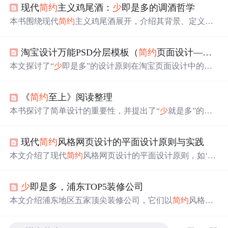
现代
简约
主义鸡尾酒：
少
即是多的调酒哲学
本书围绕现代
简约
主义鸡尾酒展开，介绍其背景、定义、
特点与优势，阐述核心原则，讲解制作所需工具、原料及
基本技巧，列举经典与创意鸡尾酒配方，还提及装饰与呈
淘宝设计万能PSD分层模板（
简约
页面设计——
少
现技巧，助读者掌握“
少
即是多”的调酒艺术。
本文探讨了“
少
即是多”的设计原则在淘宝页面设计中的重
要性，强调了通过精简元素提升用户体验。文中列举了多
个PSD分层案例，展示如何通过简洁设计使产品信息突
《
简约
至上》阅读整理
出，同时指出
简约
设计不仅关乎视觉美观，还应注重细节
和品质，以避免内容空洞。
本书探讨了简单设计的重要性，并提出了“
少
就是多”的理
念。通过案例分析，讲解了如何在产品设计中实现真正的
简化，包括功能的选择、用户群体分类及
简约
策略的应
现代
简约
风格网页设计的平面设计原则与实践
用。
本文介绍了现代
简约
风格网页设计的平面设计原则，如‘
少
即是多’、对齐、留白和对比，以及在实践中如何灵活运
用。还关注色彩、排版和图标图片的
简约
处理，以提升用
少
即是多，浦东TOP5装修公司
户体验。
本文介绍浦东地区五家顶尖装修公司，它们以
简约
风格见
长，各具特色，包括即住空间装饰、鼎艺装饰、万家装
饰、上邦装饰及安居装饰，共同诠释了“
少
即是多”的设计