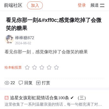
前端社区
登录
频道
加入
帖子详情
社区
前端社区
感慨
看见你那一刻&#xff0c;感觉像吃掉了会微
笑的糖果
棒棒糖872
2024-08-02
看见你那一刻，感觉像吃掉了会微笑的糖果
给本帖投票
22
回复
打赏
追星女孩彩虹屁情话合集100条 ✔︎ （三）
这里收集了一系列温馨浪漫的情话，每一句都充满了对爱