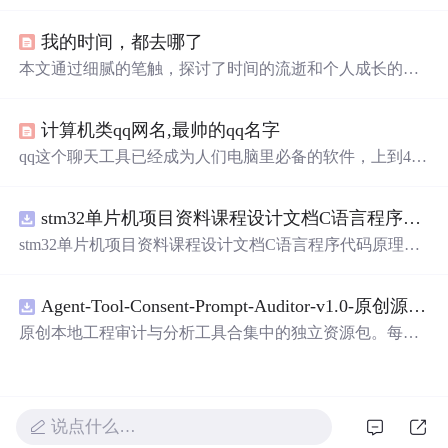
的细腻描绘，从月光到星光，从
微笑
到眼神，每一刻的感
动都被精心记录下来。
我的时间，都去哪了
本文通过细腻的笔触，探讨了时间的流逝和个人成长的关
系。从童年时期的无忧无虑到长大成人后的责任与挑战，
作者表达了对逝去时光的怀念以及对亲情的深刻感悟。
计算机类qq网名,最帅的qq名字
qq这个聊天工具已经成为人们电脑里必备的软件，上到40~
50的叔叔阿姨，下至8~9岁的小学生，都有qq这个聊天工
具。qq是有可以随意改名字的功能，最长可以输入十几个
stm32单片机项目资料课程设计文档C语言程序代码原理图电路PCB实例五种PWM反馈控制模式研究
字符作为名字。就是因为取名没有太多的限制，反而让人
不知道改什么名字好。下面安康网为大家准备了一堆帅气
stm32单片机项目资料课程设计文档C语言程序代码原理图
的qq名字供大家参考。最帅qq名字起名技巧：虽然对帅气
电路PCB实例五种PWM反馈控制模式研究
的标准，大家都各不相同，不过小编还是可以提供一些起
名技巧大家参考的。1.避免重复。...
Agent-Tool-Consent-Prompt-Auditor-v1.0-原创源码与文档.zip
原创本地工程审计与分析工具合集中的独立资源包。每个
ZIP包含完整源码、3项自动化测试、可复现合成示例、离
线HTML、JSON与SVG报告、1080×720真实运行效果图、
README、运行说明、功能清单、MIT License及原创与授
权声明。解压后进入project目录，执行npm test验证算法，
说点什么…
执行npm run report生成报告，也可通过本地静态服务器打