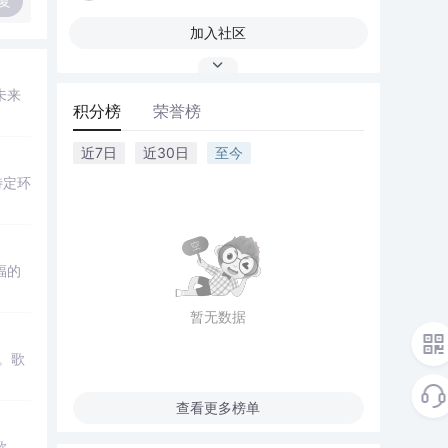
复
加入社区
未来
积分榜
荣誉榜
近7日
近30日
至今
特定环
福的
暂无数据
。歌
查看更多榜单
歌