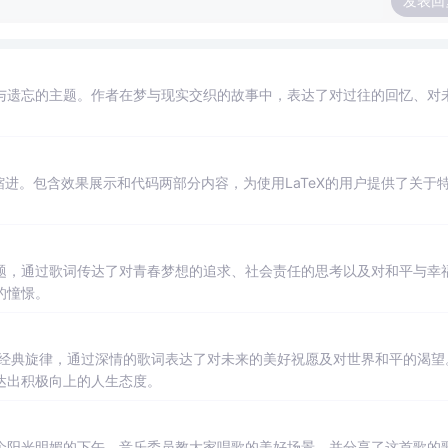
发表回
与遗忘的主题。作者在梦与现实交织的故事中，表达了对过往的回忆、对
设置缩进。包含效果展示和代码两部分内容，为使用LaTeX的用户提供了关于
题，通过歌词传达了对青春梦想的追求、社会责任的思考以及对和平与幸
的憧憬。
rld》的经典旋律，通过深情的歌词表达了对未来的美好祝愿及对世界和平的渴望
达出积极向上的人生态度。
个阳光明媚的下午，音乐委员教大家唱歌的美好场景，并分享了这首歌的