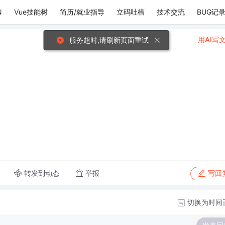
N
Vue技能树
简历/就业指导
立码吐槽
技术交流
BUG记
用AI写
服务超时,请刷新页面重试
转发到动态
举报
写回
切换为时间