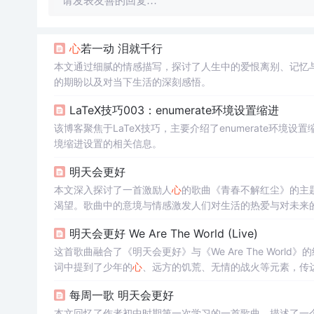
请发表友善的回复…
心
若一动 泪就千行
本文通过细腻的情感描写，探讨了人生中的爱恨离别、记忆
的期盼以及对当下生活的深刻感悟。
LaTeX技巧003：enumerate环境设置缩进
该博客聚焦于LaTeX技巧，主要介绍了enumerate环境
境缩进设置的相关信息。
明天会更好
本文深入探讨了一首激励人
心
的歌曲《青春不解红尘》的主
渴望。歌曲中的意境与情感激发人们对生活的热爱与对未来
明天会更好 We Are The World (Live)
这首歌曲融合了《明天会更好》与《We Are The Wo
词中提到了少年的
心
、远方的饥荒、无情的战火等元素，传
每周一歌 明天会更好
本文回忆了作者初中时期第一次学习的一首歌曲，描述了一