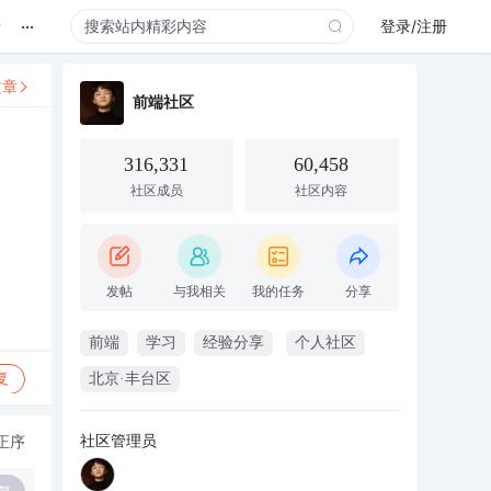
...
录
登录/注册
文章
前端社区
316,331
60,458
社区成员
社区内容
发帖
与我相关
我的任务
分享
前端
学习
经验分享
个人社区
复
北京·丰台区
社区管理员
正序