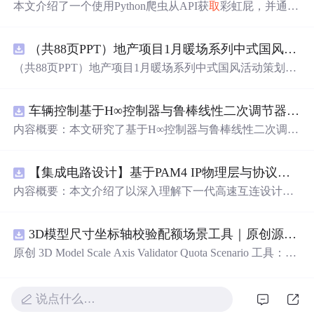
本文介绍了一个使用Python爬虫从API获
取
彩虹屁，并通过
tkinter模块创建GUI的彩虹屁生成器。该程序经pyinstaller打
包后，可在无Python环境下运行。
（共88页PPT）地产项目1月暖场系列中式国风活动策划方案.pptx
（共88页PPT）地产项目1月暖场系列中式国风活动策划方
案.pptx
车辆控制基于H∞控制器与鲁棒线性二次调节器RLQR的铰接式重型车辆的稳健路径跟踪控制研究（Matlab代码实现）
内容概要：本文研究了基于H∞控制器与鲁棒线性二次调节
器（RLQR）的铰接式重型车辆稳健路径跟踪控制方法，
并通过Matlab代码实现仿真验证。针对铰接式车辆在复杂
【集成电路设计】基于PAM4 IP物理层与协议兼容性验证：5nm工艺下高速互连系统电气合规测试平台
工况下路径跟踪精度低、稳定性差的问题，提出结合H∞控
制与RLQR的复合控制策略，以提升系统对参数不确定
内容概要：本文介绍了以深入理解下一代高速互连设计的
性、外部干扰及模型摄动的鲁棒性。文中建立了车辆动力
关键要素。
学模型，设计了H∞与RLQR控制器，通过多工况仿真对比
分析其控制性能，结果表明该方法能有效提高路径跟踪精
3D模型尺寸坐标轴校验配额场景工具｜原创源码+测试+离线报告
度与系统稳定性，具有较强的抗干扰能力和工程应用潜
原创 3D Model Scale Axis Validator Quota Scenario 工具：围
力。; 适合人群：具备自动控制理论基础、车辆工程背景或
绕“检查生成模型的单位、包围盒尺寸、前向轴、上方向、
从事智能驾驶、路径跟踪相关研究的研发人员及研究生。;
原点位置与导出格式约定”的结果，根据规模、并发、复杂
使用场景及目标：①应用于铰接式重型车辆（如矿用卡
度、时间目标和人工复核成本比较配额场景；本地网页、J
说点什么…
车、工程车辆）的自动驾驶路径跟踪控制；②为复杂非线
SON/HTML/SVG报告、测试与示例。压缩包包含完整源