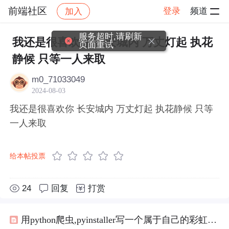
前端社区
登录
频道
加入
帖子详情
社区
前端社区
感慨
服务超时,请刷新
我还是很喜欢你 长安城内 万丈灯起 执花
页面重试
静候 只等一人来取
m0_71033049
2024-08-03
我还是很喜欢你 长安城内 万丈灯起 执花静候 只等
一人来取
给本帖投票
24
回复
打赏
用python爬虫,pyinstaller写一个属于自己的彩虹屁生成器！（链接在文末自