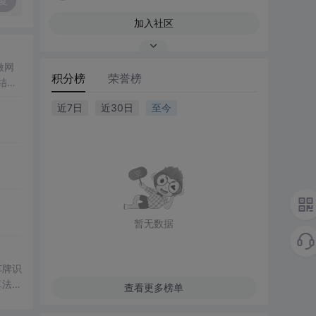
复
加入社区
微网
积分榜
荣誉榜
结合
成电
近7日
近30日
至今
仿真
合
设计
解系统
暂无数据
车牌识
算法，
查看更多榜单