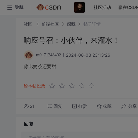
社区活动
赢在CSD
导航
社区
前端社区
感慨
帖子详情
响应号召：小伙伴，来灌水！
2024-08-03 23:13:26
m0_71248402
你比奶茶还要甜
给本帖投票
21
回复
打赏
分享
收藏
回复