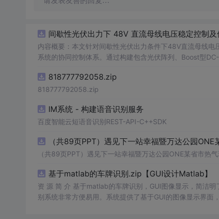
请发表友善的回复…
间歇性光伏出力下 48V 直流母线电压稳定控制及
内容概要：本文针对间歇性光伏出力条件下48V直流母线电
系统的协同控制体系。通过构建包含光伏阵列、Boost型DC
光伏最大功率点跟踪（MPPT）技术和储能系统的双向功率
818777792058.zip
压外环与电流内环双闭环控制策略，确保在光照强度波动、负载
模型，验证了控制策略在多种扰动场景下的有效性与鲁棒性，显
818777792058.zip
人群：具备电力电子、自动控制与新能源系统基础知识的电
IM系统 - 构建语音识别服务
与仿真的工程技术人员。; 使用场景及目标：①用于教学与科研中离网型光伏直流微网系统的建模与仿真分析；②指导实际工程中48V直
流微网的电压稳定控制与储能协调管理方案设计；③为新能源微
百度智能云短语音识别REST-API-C++SDK
议：建议结合Simulink仿真模型同步学习，重点关注M
（共89页PPT）遇见下一站幸福暨万达公园ONE
在不同扰动工况下的响应特性与控制逻辑设计原理。
（共89页PPT）遇见下一站幸福暨万达公园ONE某省市热气
基于matlab的车牌识别.zip【GUI设计Matlab】
资 源 简 介 基于matlab的车牌识别，GUI图像显示，简洁
别系统非常方便易用。系统提供了基于GUI的图像显示界面
确保识别准确率。此外，系统提供的文件也非常齐全，让用