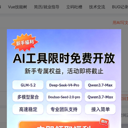
N
Vue技能树
简历/就业指导
立码吐槽
技术交流
BUG记
用AI写
转发到动态
举报
写回
切换为时间