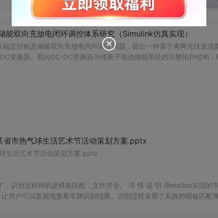
发表回
储能双向充放电闭环调控体系研究（Simulink仿真实现）
压稳定控制及储能双向充放电闭环调控问题，提出一种基于离网光伏直流
-DC变换器、双向DC-DC变换器与锂离子电池储能系统的完整拓扑结构，
调节能力，实现对功率供需失衡的有效抑制。系统采用分层控制架构，集
突变等动态工况下维持母线电压稳定。在Simulink环境中搭建全系统
著提升了微网在无外部电网支撑下的自主运行能力和电能质量水平。; 适
气工程及相关专业研究生、科研人员，以及从事光伏储能系统、直流微网
网中的能量管理与动态响应优化提供理论支持与仿真验证平台。; 阅读建
PPT控制算法、储能双向变换器的双闭环控制结构及其参数整定方法，深入理
某省市热气球生活艺术节活动策划方案.pptx
球生活艺术节活动策划方案.pptx
明了，识别过程用的是模板匹配，文件齐全。 详 情 说 明 用matlab实现的
，让用户可以直观地查看车牌识别结果。识别过程采用了高效的模板匹配
户可以轻松进行车牌识别任务。