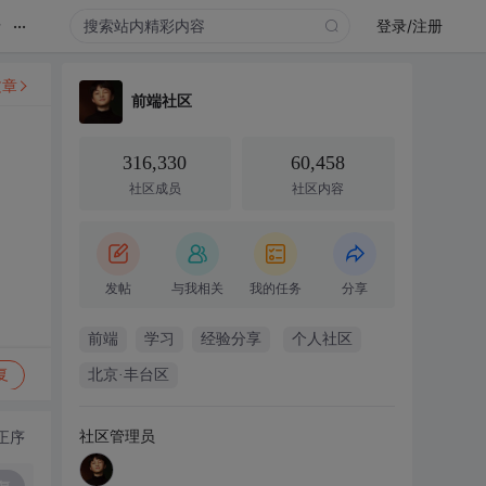
...
录
登录/注册
文章
前端社区
316,330
60,458
社区成员
社区内容
发帖
与我相关
我的任务
分享
前端
学习
经验分享
个人社区
复
北京·丰台区
社区管理员
正序