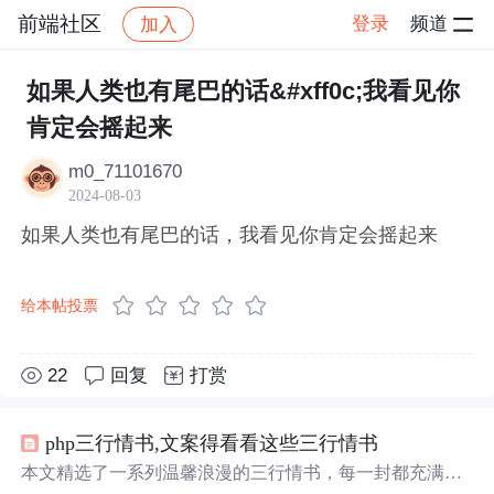
前端社区
登录
频道
加入
帖子详情
社区
前端社区
感慨
如果人类也有尾巴的话&#xff0c;我看见你
肯定会摇起来
m0_71101670
2024-08-03
如果人类也有尾巴的话，我看见你肯定会摇起来
给本帖投票
22
回复
打赏
php三行情书,文案得看看这些三行情书
本文精选了一系列温馨浪漫的三行情书，每一封都充满了