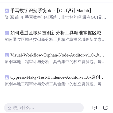
深情与创意，带你回味那些让人脸红心跳的文字。
手写数字识别系统.doc【GUI设计Matlab】
资 源 简 介 手写数字识别系统，非常好的啊!带有GUI界
面，使用方便! 详 情 说 明 用这个手写数字识别系统，你可
以轻松地识别手写数字。这个系统不仅功能强大，而且还
如何通过区域科技创新分析工具精准掌握区域创新要素分布与产业链融合现状？.docx
带有直观的图形用户界面（GUI），非常容易使用。你只
需要将手写数字输入系统，它将立即给出准确的识别结
如何通过区域科技创新分析工具精准掌握区域创新要素分
果。这个系统可以在各种场景中使用，无论是学校、工作
布与产业链融合现状？
还是日常生活，都能为你提供快速和准确的识别服务。它
是一个非常方便和实用的工具，你一定
会
喜欢它的！
Visual-Workflow-Orphan-Node-Auditor-v1.0-原创源码与文档.zip
原创本地工程审计与分析工具合集中的独立资源包。每个
ZIP包含完整源码、3项自动化测试、可复现合成示例、离
线HTML、JSON与SVG报告、1080×720真实运行效果图、
Cypress-Flaky-Test-Evidence-Auditor-v1.0-原创源码与文档.zip
README、运行说明、功能清单、MIT License及原创与授
权声明。解压后进入project目录，执行npm test验证算法，
原创本地工程审计与分析工具合集中的独立资源包。每个
执行npm run report生成报告，也可通过本地静态服务器打
ZIP包含完整源码、3项自动化测试、可复现合成示例、离
开网页。运行时零第三方依赖，不包含热点产品或开源项
线HTML、JSON与SVG报告、1080×720真实运行效果图、
目源码、Logo、官方截图、论文、生产日志或其他受限素
README、运行说明、功能清单、MIT License及原创与授
材。适合前端开发、AI应用工程、测试审计和课程实践。
权声明。解压后进入project目录，执行npm test验证算法，
说点什么…
执行npm run report生成报告，也可通过本地静态服务器打