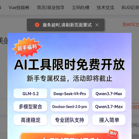
N
Vue技能树
简历/就业指导
立码吐槽
技术交流
BUG记
用AI写
服务超时,请刷新页面重试
美的如此满分
转发到动态
举报
写回
切换为时间