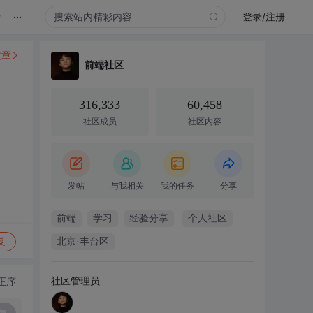
...
录
登录/注册
文章
前端社区
316,333
60,458
社区成员
社区内容
发帖
与我相关
我的任务
分享
前端
学习
经验分享
个人社区
复
北京·丰台区
社区管理员
正序