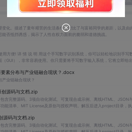
发表回
理变化。描述了童年艰苦的生活条件，对比了与富裕同学的差距，以及由
思能否抵挡诱惑，揭示了人性在权力面前的脆弱和道德挑战。
，使用方便! 详 情 说 明 用这个手写数字识别系统，你可以轻松地识别手写
（GUI），非常容易使用。你只需要将手写数字输入系统，它将立即给
、工作还是日常生活，都能为你提供快速和准确的识别服务。它是一个非
素分布与产业链融合现状？.docx
与产业链融合现状？
.0-原创源码与文档.zip
包含完整源码、3项自动化测试、可复现合成示例、离线HTML、JSON与
功能清单、MIT License及原创与授权声明。解压后进入project目录，执
可通过本地静态服务器打开网页。运
行
时零第三方依赖，不包含热点产品或开源
.0-原创源码与文档.zip
。适合前端开发、AI应用工程、测试审计和课程实践。
包含完整源码、3项自动化测试、可复现合成示例、离线HTML、JSON与
功能清单、MIT License及原创与授权声明。解压后进入project目录，执