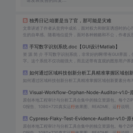
请发表友善的回复…
独秀日记:咱要是当了官，那可能是灾难
文章讲述了作者从贫穷中成长，面对权力和财富诱惑时的心
生的自卑感。随着地位提升，面对各种贿赂和不公，作者反
手写数字识别系统.doc【GUI设计Matlab】
资 源 简 介 手写数字识别系统，非常好的啊!带有GUI界面
字。这个系统不仅功能强大，而且还带有直观的图形用户界面
的识别结果。这个系统可以在各种场景中使用，无论是学校
如何通过区域科技创新分析工具精准掌握区域创新要
便和实用的工具，你一定会喜欢它的！
如何通过区域科技创新分析工具精准掌握区域创新要素分布
Visual-Workflow-Orphan-Node-Auditor-v1
原创本地工程审计与分析工具合集中的独立资源包。每个ZIP
G报告、1080×720真实运
行
效果图、README、运
行
说明、
m test验证算法，执
行
npm run report生成报告，也
Cypress-Flaky-Test-Evidence-Auditor-v1
源码、Logo、官方截图、论文、生产日志或其他受限素材
原创本地工程审计与分析工具合集中的独立资源包。每个ZIP
G报告、1080×720真实运
行
效果图、README、运
行
说明、