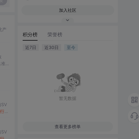
复
加入社区
此产
积分榜
荣誉榜
近7日
近30日
至今
数
出准确
常方
暂无数据
SV
行
np
项目
查看更多榜单
SV
行
np