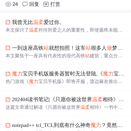
24
回复
打赏
我曾无比
温柔
爱过你。
本文探讨了
温柔
对待所爱之人的重要性，即使最终未能在
一起，也能留下美好的回忆。通过一个数学比喻，阐述了
找到灵魂伴侣的几率虽小，但
温柔
与主动的态度能够增加
一到这座高铁
站
就想拍照！这车
站
很多人
做
梦都想去
遇见的可能性。
本文聚焦于一座具有代表性的现代高铁
站
建筑，重点分析
其穹顶结构、玻璃幕墙采光、材质配色（浅灰/米白/浅棕）
及空间光影效果等设计要素。文中强调该
站
点通过柔和曲
魔力
宝贝手机版服务器暂时无法登陆,《
魔力
宝贝手机版》服务器全面开启！
线、自然光线引入、材料温度感营造出兼具功能性与艺术
性的交通空间体验，体现了当代交通枢纽在人本尺度、视
热门游戏《
魔力
宝贝手机版》即将开服，渡边麻友推出趣
觉舒适度与环境融合方面的设计理念。
味广告助阵。广告中，她面临职业选择难题，职业玩偶互
动解惑。游戏提供丰富福利，包括新手奖励和等级礼包。
202404读书笔记|《只愿你被这世界
温柔
相待》——我跌落于生活的荆棘，高傲，机敏，桀骜不驯
选择服务器时，建议提前挑选并避开高峰。
这篇文章通过解读《只愿你被这世界
温柔
相待》一书中的
诗歌章节，探讨爱情与生活中的情感表达，融合IT技术的
角度，揭示了技术背景下人们对情感世界的细腻洞察和共
notepad++ tcl_TCL到底有什么神奇
魔力
？竟然有那么多明星为它的产品
鸣。