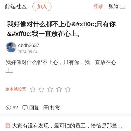
前端社区
登录
频道
加入
帖子详情
社区
前端社区
感慨
我好像对什么都不上心&#xff0c;只有你
&#xff0c;我一直放在心上。
cbdh2637
2024-08-04
我好像对什么都不上心，只有你，我一直放在心
上。
给本帖投票
32
回复
打赏
大家有没有发现，最可怕的员工，恰恰是那些不计较工资拼命干活的人，他们对工作格外