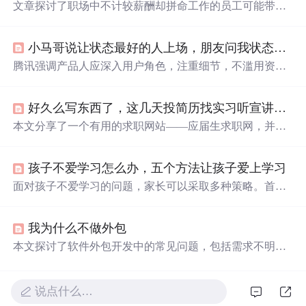
文章探讨了职场中不计较薪酬却拼命工作的员工可能带来
的管理隐患。这类员工虽看似敬业，但长期无偿付出会破
坏激励平衡，导致企业忽视公平机制建设，最终引发人才
小马哥说让状态最好的人上场，朋友问我状态怎样？
流失。真正的良性职场应建立在价值认同与共赢基础上，
通过有效激励满足员工多元需求，而非依赖单方面奉献。
腾讯强调产品人应深入用户角色，注重细节，不滥用资
源，并保持一线经验。这四个方面的表现是判断状态好坏
的关键，对于提升用户体验和产品价值至关重要。,
好久么写东西了，这几天投简历找实习听宣讲疯特了呀，搞得自己
本文分享了一个有用的求职网站——应届生求职网，并总
结了作者参加多家知名企业宣讲会的经验，强调了英语能
力的重要性，以及如何制作一份吸引人的简历。
孩子不爱学习怎么办，五个方法让孩子爱上学习
面对孩子不爱学习的问题，家长可以采取多种策略。首
先，帮助孩子找到有效的学习方法，培养良好习惯。其
次，家长自身应树立好榜样，创造积极的学习环境。此
我为什么不做外包
外，鼓励孩子体验学习成就，增强自信心，同时了解孩子
内心，解决他们学习中的困扰。通过这些方法，孩子可能
本文探讨了软件外包开发中的常见问题，包括需求不明
会渐渐对学习产生兴趣。
确、变更成本高昂等，并提出了解决方案，例如按人天计
费模式及详细的前期规划。
说点什么…