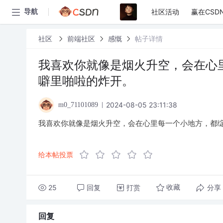
社区活动
赢在CSD
导航
社区
前端社区
感慨
帖子详情
我喜欢你就像是烟火升空，会在心
噼里啪啦的炸开。
2024-08-05 23:11:38
m0_71101089
我喜欢你就像是烟火升空，会在心里每一个小地方，都
给本帖投票
25
回复
打赏
分享
收藏
回复