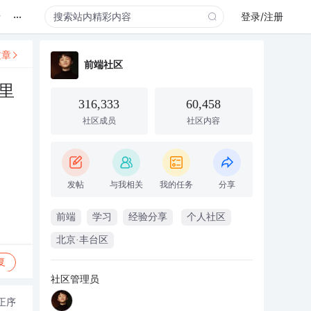
...
录
登录/注册
文章
前端社区
里
316,333
60,458
社区成员
社区内容
发帖
与我相关
我的任务
分享
前端
学习
经验分享
个人社区
北京·丰台区
复
社区管理员
正序