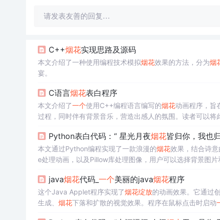
请发表友善的回复…
C++
烟花
实现思路及源码
本文介绍了一种使用编程技术模拟
烟花
效果的方法，分为
烟
宴。
C语言
烟花
表白程序
本文介绍了
一个
使用C++编程语言编写的
烟花
动画程序，旨
过程，同时伴有背景音乐，营造出感人的氛围。读者可以将
Python表白代码：“ 星光月夜
烟花
皆归你，我也归
本文通过Python编程实现了一款浪漫的
烟花
效果，结合诗意
e处理动画，以及Pillow库处理图像，用户可以选择背景图
升空
、
绽放
与消逝的过程，展示了编程艺术的一面。
java
烟花
代码_
一个
美丽的java
烟花
程序
这个Java Applet程序实现了
烟花
绽放
的动画效果。它通过
生成、
烟花
下落和扩散的视觉效果。程序在鼠标点击时启动