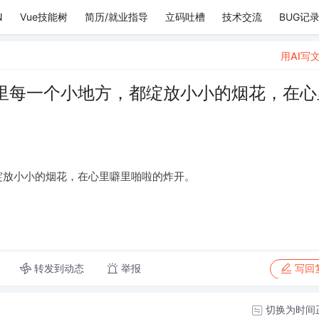
N
Vue技能树
简历/就业指导
立码吐槽
技术交流
BUG记
用AI写
里每一个小地方，都绽放小小的烟花，在心
绽放小小的烟花，在心里噼里啪啦的炸开。
转发到动态
举报
写回
切换为时间