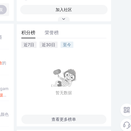
复
加入社区
积分榜
荣誉榜
盛
近7日
近30日
至今
放
的
gam
暂无数据
烟花
机颜色
查看更多榜单