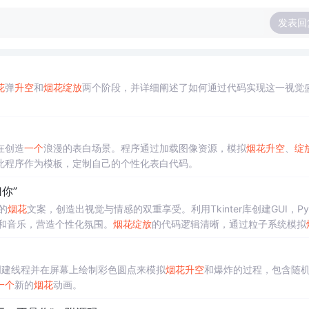
发表回
花
弹
升空
和
烟花
绽放
两个阶段，并详细阐述了如何通过代码实现这一视觉
在创造
一个
浪漫的表白场景。程序通过加载图像资源，模拟
烟花
升空
、
绽
此程序作为模板，定制自己的个性化表白代码。
你”
的
烟花
文案，创造出视觉与情感的双重享受。利用Tkinter库创建GUI，Py
片和音乐，营造个性化氛围。
烟花
绽放
的代码逻辑清晰，通过粒子系统模拟
创建线程并在屏幕上绘制彩色圆点来模拟
烟花
升空
和爆炸的过程，包含随
一个
新的
烟花
动画。