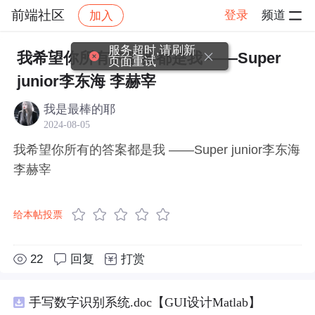
前端社区
登录
频道
加入
帖子详情
社区
前端社区
感慨
服务超时,请刷新
我希望你所有的答案都是我 ——Super
页面重试
junior李东海 李赫宰
我是最棒的耶
2024-08-05
我希望你所有的答案都是我 ——Super junior李东海
李赫宰
给本帖投票
22
回复
打赏
手写数字识别系统.doc【GUI设计Matlab】