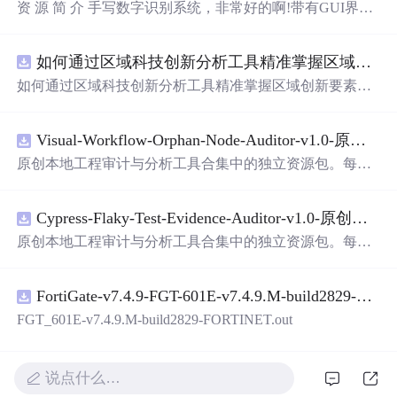
资 源 简 介 手写数字识别系统，非常好的啊!带有GUI界
面，使用方便! 详 情 说 明 用这个手写数字识别系统，你可
以轻松地识别手写数字。这个系统不仅功能强大，而且还
如何通过区域科技创新分析工具精准掌握区域创新要素分布与产业链融合现状？.docx
带有直观的图形用户界面（GUI），非常容易使用。你只
需要将手写数字输入系统，它将立即给出准确的识别结
如何通过区域科技创新分析工具精准掌握区域创新要素分
果。这个系统可以在各种场景中使用，无论是学校、工作
布与产业链融合现状？
还是日常生活，都能为你提供快速和准确的识别服务。它
是一个非常方便和实用的工具，你一定会喜欢它的！
Visual-Workflow-Orphan-Node-Auditor-v1.0-原创源码与文档.zip
原创本地工程审计与分析工具合集中的独立资源包。每个
ZIP包含完整源码、3项自动化测试、可复现合成示例、离
线HTML、JSON与SVG报告、1080×720真实运行效果图、
Cypress-Flaky-Test-Evidence-Auditor-v1.0-原创源码与文档.zip
README、运行说明、功能清单、MIT License及原创与授
权声明。解压后进入project目录，执行npm test验证算法，
原创本地工程审计与分析工具合集中的独立资源包。每个
执行npm run report生成报告，也可通过本地静态服务器打
ZIP包含完整源码、3项自动化测试、可复现合成示例、离
开网页。运行时零第三方依赖，不包含热点产品或开源项
线HTML、JSON与SVG报告、1080×720真实运行效果图、
目源码、Logo、官方截图、论文、生产日志或其他受限素
FortiGate-v7.4.9-FGT-601E-v7.4.9.M-build2829-FORTINET.out
README、运行说明、功能清单、MIT License及原创与授
材。适合前端开发、AI应用工程、测试审计和课程实践。
权声明。解压后进入project目录，执行npm test验证算法，
FGT_601E-v7.4.9.M-build2829-FORTINET.out
执行npm run report生成报告，也可通过本地静态服务器打
开网页。运行时零第三方依赖，不包含热点产品或开源项
目源码、Logo、官方截图、论文、生产日志或其他受限素
说点什么…
材。适合前端开发、AI应用工程、测试审计和课程实践。