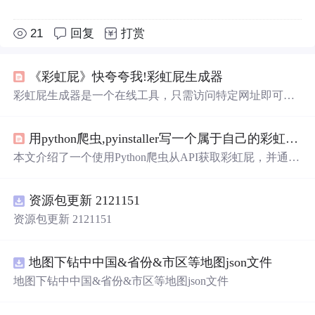
21
回复
打赏
《彩虹屁》快夸夸我!彩虹屁生成器
彩虹屁生成器是一个在线工具，只需访问特定网址即可获
取充满创意和甜蜜的赞美语句。这些彩虹屁涵盖了从浪漫
告白到日常夸奖的各种场景，为日常生活增添乐趣。
用python爬虫,pyinstaller写一个属于自己的彩虹屁生成器！（链接在文末自取）
本文介绍了一个使用Python爬虫从API获取彩虹屁，并通过
tkinter模块创建GUI的彩虹屁生成器。该程序经pyinstaller打
包后，可在无Python环境下运行。
资源包更新 2121151
资源包更新 2121151
地图下钻中中国&省份&市区等地图json文件
地图下钻中中国&省份&市区等地图json文件