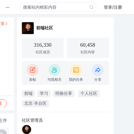
...
录
登录/注册
文章
前端社区
316,330
60,458
社区成员
社区内容
发帖
与我相关
我的任务
分享
前端
学习
经验分享
个人社区
复
北京·丰台区
社区管理员
正序