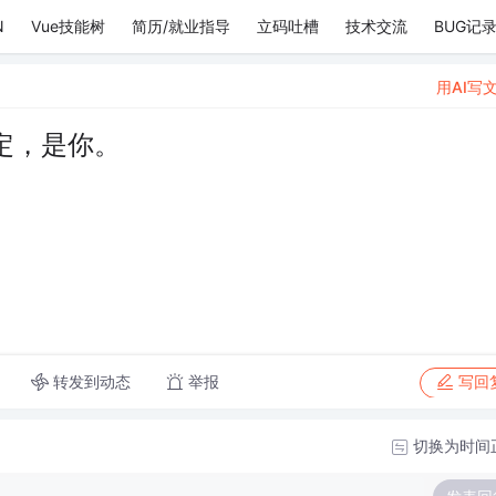
N
Vue技能树
简历/就业指导
立码吐槽
技术交流
BUG记
用AI写
定，是你。
转发到动态
举报
写回
切换为时间