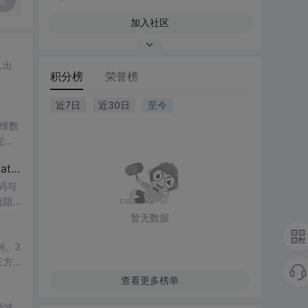
复
加入社区
人出
积分榜
荣誉榜
近7日
近30日
至今
一维数
定性
ATL
【博士论文复现】光伏并网逆变器序阻抗建模、扫频辨识与弱电网交互稳定性分析【阻抗建模、验证扫频法】（Matlab代码、Simulink仿真实现）
研究
码与
统阻
值模
，帮
暂无数据
lin
系的
于光
例、3
供的
三方
：此
教学演
查看更多榜单
框
器在
领域