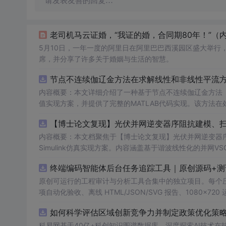
请发表友善的回复…
老司机马云证婚，“我证的婚，合同期80年！”（内
5月10日，一年一度的阿里日在阿里巴巴西溪园区盛大举行
席，并分享了许多关于婚姻与生活的智慧。
节点不连续伽辽金方法在求解线性和非线性平流方程
内容概要：本文详细介绍了一种基于节点不连续伽辽金方法（Disco
值实现方案，并提供了完整的MATLAB代码实现。该方法
和精度。文中系统阐述了算法的核心原理、空间离散化策略、
AB环境中实现该数值方法，并辅以典型算例验证其有效性和
者在夯实理论基础的同时勇于探索新思路。; 适合人群：具备偏微分方程数值解法基础知识、熟悉MATLAB编程，从事计算数学、流体力
内容概要：本文档聚焦于【博士论文复现】光伏并网逆变器序
学、物理建模及相关领域的研究生、科研人员及工程技术开发者。; 使用场景及目标：① 学习并掌握节点不连续伽辽金方
Simulink仿真实现方案。内容涵盖基于谐波线性化的并
实现流程；② 利用所提供的MATLAB代码开展线性和非
抗、奈奎斯特稳定性判据的应用，以及在弱电网条件下逆变
终端编码智能体后台任务追踪工具｜原创源码+测
拟、守恒律方程求解等科研项目中的扩展与改进； 阅读建议：建议读者结合经典数值分析教材深入理解DG方法的数学背景，逐段调试并运
助读者掌握新能源并网系统稳定性分析的核心技术与工程实现方法。
行所附MATLAB代码，通过调整初始条件、网格划分和时
k环境，从事新能源发电、并网控制或电力系统稳定性研究的
原创可运行的工程审计与分析工具合集中的独立项目。每个压缩包包含
理解。
伏并网逆变器阻抗建模与稳定性分析的关键实验；② 学习并掌握
项自动化验收、离线 HTML/JSON/SVG 报告、1080×72
模型进行弱电网下并网系统稳定性的仿真研究与故障机理分析
运行依赖，不包含榜单产品源码、官方素材、论文、账号数据
如何科学评估区域创新竞争力并制定政策优化策略？
资源以博士论文级别的科研内容为核心，不仅提供可运行的
示与二次开发。运行方法：Node.js 18+ 下执行 npm test 与 
架，再逐步运行和调试仿真模型，重点关注扫频激励信号的
科易网基于40亿+科创知识图谱数据库，深度探索AI技术