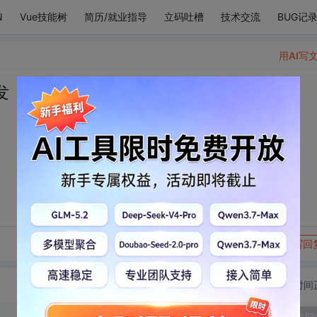
N
Vue技能树
简历/就业指导
立码吐槽
技术交流
BUG记
用AI写
发
转发到动态
举报
写回
切换为时间