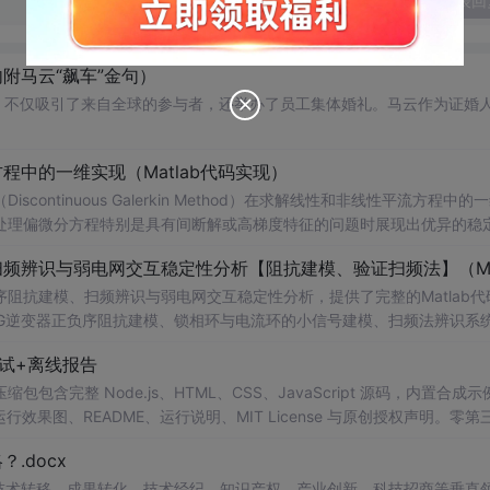
发表回
附马云“飙车”金句）
，不仅吸引了来自全球的参与者，还举办了员工集体婚礼。马云作为证婚
中的一维实现（Matlab代码实现）
ntinuous Galerkin Method）在求解线性和非线性平流方程中的
在处理偏微分方程特别是具有间断解或高梯度特征的问题时展现出优异的稳
时间推进机制以及边界条件的处理方式，通过具体编程实例展示如何在M
可靠性。此外，文章还强调科研工作中“借力”与创新思维的重要性，鼓励
阻抗建模、扫频辨识与弱电网交互稳定性分析，提供了完整的Matlab代
法的基本理论与
网VSG逆变器正负序阻抗建模、锁相环与电流环的小信号建模、扫频法辨识系
线性平流方程的数值模拟实验；③ 将该方法作为基础算法应用于高分辨率数
器与电网交互稳定性的仿真验证全过程。通过理论推导与仿真实践相结合
试+离线报告
; 适合人群：具备电力电子、自动控制理论基础，熟悉Matlab/Simu
间步长等方式观察算法表现，从而深化对数值稳定性与计算精度之间平衡关
研究生、科研人员及工程师。; 使用场景及目标：① 复现博士论文中关
完整 Node.js、HTML、CSS、JavaScript 源码，内置合成示
扫频法（Frequency Scan）在实际系统中的应用技巧；③ 利用提
0 运行效果图、README、运行说明、MIT License 与原创授权声明。零第
；④ 作为相关课题研究或毕业设计的技术参考与代码基础。; 阅读建议
或未授权内容。适合 AI 工程、前端、运维和质量团队用于本地预检、
.docx
代码，更强调理论与实践的紧密结合。建议使用者首先梳理文档中的理论
npm run report，或启动静态服务器打开 index.html。
设计、阻抗数据的提取与稳定性判据的判断逻辑，从而深刻理解并网逆变
在技术转移、成果转化、技术经纪、知识产权、产业创新、科技招商等垂直