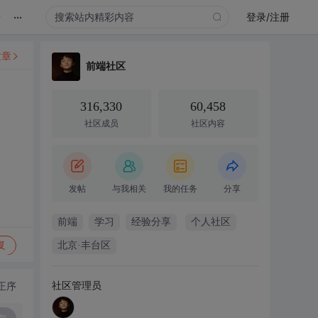
...
录
登录/注册
文章
前端社区
316,330
60,458
社区成员
社区内容
发帖
与我相关
我的任务
分享
前端
学习
经验分享
个人社区
复
北京·丰台区
社区管理员
正序