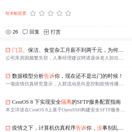
给本帖投票
26
回复
打赏
门卫
、保洁、食堂杂工月薪不到两千元，为何有些退休老人抢着做？
公司库房因频繁失窃，人事经理建议聘请退休老人担任保
安，以替代年轻保安。退休老人责任心强，对低薪工作满
意，不仅能补贴家用，还能避免孤独。这种现象反映了部
数据模型分析
告诉
你，现在还不是出门的时候！
分退休人员面临的经济压力及对社会参与的需求。
一项疫情仿真研究显示，人群流动意向是控制疫情传播的
关键因素。通过调整仿真参数，如医院床位数、流动意向
平均值等，研究者展示了控制人群流动对疫情控制的重要
CentOS 8 下实现安全
隔离
的SFTP服务配置指南
性。初始感染数量、传播率、潜伏时间等参数也对疫情发
展有重大影响。
本文详述在CentOS 8上基于OpenSSH构建安全SFTP服务的
方法，重点实现Chroot目录
隔离
：包括专用用户组/用户创
建、严格权限控制（根目录属root且766以下）、sshd_confi
疫情之下，计算机仿真程序
告诉
你，
没
事别乱出门！企业复工务必做到八个“一”...
g中Match Group + ChrootDirectory配置、禁用shell、强制SF