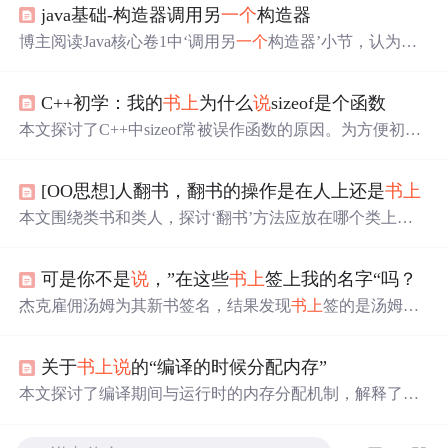
java基础-构造器调用另
一个
构造器
博主阅读Java核心卷1中‘调用另
一个
构造器’小节，认为
书
上
例子难理解，遂查资料记录。介绍了调用构造器的用法
为this（形参列表），并强调要用在构造器
第
一句
，且只能
C++初学：我的
书上
为什么
说
sizeof是个函数
调用本类构造器。
本文探讨了C++中sizeof常被误作函数的原因。为方便初学
者理解、因语法类似函数以及简化概念，
书上
可能
将其描
述为函数。实际上，sizeof是操作符，它在编译时计算、无
[OO思想]人翻书，翻书的操作是在人上还是
书上
需头文件、可直接作用于类型，与函数有明显区别。
本文围绕类书和类人，探讨‘翻书’方法应放在哪个类上。
先区分业务建模和分析工作流中的类，指出分析工作流可
用面向对象思维应对软件系统复杂性。接着针对需记住
可是你不是
说
，”在这些
书上
签上我的名字“吗？
书、人信息及‘翻书’影响的情况，从状态变化角度分析‘翻
书’责任归属。
杰克雇佣汤姆为其新书签名，结果发现
书上
签的是汤姆的
名字，经过一番交流后，杰克重新指明签名对象，最终解
决了签名错误的问题。
关于
书上
说
的“编译的时候分配内存”
本文探讨了编译期间与运行时的内存分配机制，解释了静
态与动态内存分配的区别，以及编译器如何为不同类型的
变量规划内存。同时，文章详细
说
明了程序运行时的内存