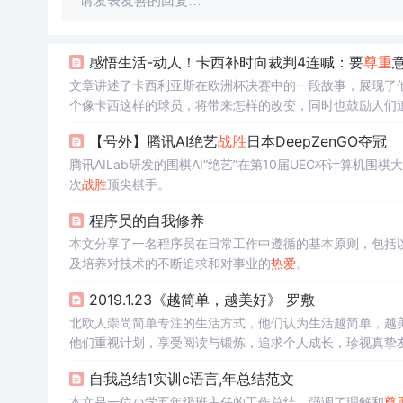
请发表友善的回复…
感悟生活-动人！卡西补时向裁判4连喊：要
尊重
文章讲述了卡西利亚斯在欧洲杯决赛中的一段故事，展现了
个像卡西这样的球员，将带来怎样的改变，同时也鼓励人们
【号外】腾讯AI绝艺
战胜
日本DeepZenGO夺冠
腾讯AILab研发的围棋AI“绝艺”在第10届UEC杯计算机围
次
战胜
顶尖棋手。
程序员的自我修养
本文分享了一名程序员在日常工作中遵循的基本原则，包括
及培养对技术的不断追求和对事业的
热爱
。
2019.1.23《越简单，越美好》 罗敷
北欧人崇尚简单专注的生活方式，他们认为生活越简单，越
他们重视计划，享受阅读与锻炼，追求个人成长，珍视真挚
自我总结1实训c语言,年总结范文
本文是一位小学五年级班主任的工作总结，强调了理解和
尊