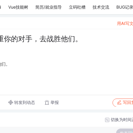
N
Vue技能树
简历/就业指导
立码吐槽
技术交流
BUG记
用AI写
重你的对手，去战胜他们。
他们。
转发到动态
举报
写回
切换为时间