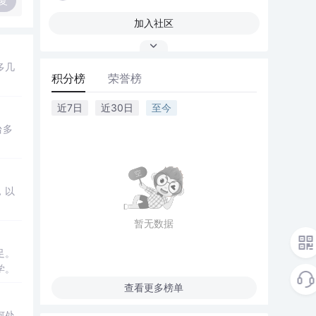
复
加入社区
多几
积分榜
荣誉榜
近7日
近30日
至今
台多
，以
暂无数据
足。
学。
查看更多榜单
何处