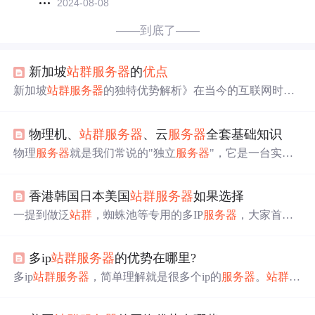
2024-08-08
——到底了——
新加坡
站
群
服务器
的
优点
新加坡
站
群
服务器
的独特优势解析》在当今的互联网时
代，
服务器
的选择对于企业和网
站
运营者而言至关重要。
而新加坡
站
群
服务器
凭借诸多突出
优点
，备受青睐，成为
物理机、
站
群
服务器
、云
服务器
全套基础知识
热门之选。接下来，就让我们详细了解一下它都有哪些优
势吧。
物理
服务器
就是我们常说的"独立
服务器
"，它是一台实实
在在的硬件设备。想象一下，这就是你公司机房里的那台
大机箱，里面装着处理器、内存条、硬盘等所有硬件组
香港韩国日本美国
站
群
服务器
如果选择
件。
一提到做泛
站
群
，蜘蛛池等专用的多IP
服务器
，大家首先
想到的都是美国
站
群
服务器
。这主要是因为做SEO的人们
最开始就是利用美国
站
群
服务器
来给网
站
做优化的。香港
多ip
站
群
服务器
的优势在哪里?
站
群
服务器
后来也赶了上来，成为
站
群
服务器
当中使用数
量第二多的地区。而韩国
站
群
服务器
到今天为止，还是问
多ip
站
群
服务器
，简单理解就是很多个ip的
服务器
。
站
群
，
的人多，而用的人少。那么，这3个地区的
站
群
服务器
各有
一般是指同一个用户组建的多个网
站
，为了提升每个网
站
什么优缺点呢？为什么大家选择美国
站
群
服务器
的比较多
对搜索引擎的权重，单独为一个或几个网
站
配置一个独立