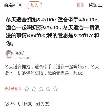
前端社区
登录
频道
加入
帖子详情
社区
前端社区
感慨
冬天适合拥抱&#xff0c;适合牵手&#xff0c;
适合一起喝奶茶&#xff0c;冬天适合一切浪
漫的事情&#xff0c;我的意思是&#xff1a;和
你。 ​​​
逐风`
2024-08-08
冬天适合拥抱，适合牵手，适合一起喝奶茶，冬天
适合一切浪漫的事情，我的意思是：和你。 ​​​
给本帖投票
35
回复
打赏