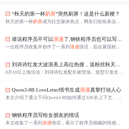
“秋天的第一杯
奶茶
”突然刷屏！这是什么新梗？
秋天的第一杯
奶茶
成为社交媒体热点，网友们纷纷表达自
己的看法和参与方式，从秀恩爱到秀感情，甚至衍生出各
种创意版本。
谁说程序员不可以
浪漫
了,钢铁程序员也可以写情话
一位程序员收集并创作了一系列
浪漫
情话，旨在展现程序
员的细腻情感。内容涵盖日常甜蜜、特殊场合如结婚誓
词，以及如何处理情侣间的常见问题，如吵架后的和解和
刘诗诗红发大波浪美上高位热搜，送粉丝秋天第一杯
女友生理期的关怀。
8月10日上海活动，刘诗诗红发配长裙登场，造型引发全网
讨论并登上热搜。她与国民品牌伟星合作，双向赋能。活
动中她贴心为粉丝送秋日
奶茶
，延续多年的逆应援，以真
Qwen3-8B LoveLetter情书生成
浪漫
真挚打动人心
诚回应粉丝喜爱。
本文介绍了通义千问Qwen3-8B如何通过32K长上下文、中
文语言理解与情感建模，实现
浪漫
真挚的情书生成。其支
持个性化叙事、双语输出与本地部署，成为不善言辞者表
钢铁程序员写给女朋友的情话
达爱意的技术桥梁，展现AI在情感表达领域的突破。
本文收集了一系列
浪漫
情话，展示了程序员细腻的情感世
界。不仅有甜蜜的爱情宣言，还有针对特定情境如吵架、