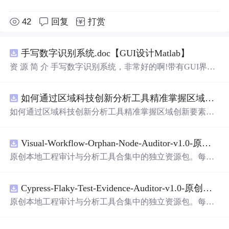
42
回复
打赏
手写数字识别系统.doc【GUI设计Matlab】
资 源 简 介 手写数字识别系统，非常好的啊!带有GUI界
面，使用方便! 详 情 说 明 用这个手写数字识别系统，你可
以轻松地识别手写数字。这个系统不仅功能强大，而且还
如何通过区域科技创新分析工具精准掌握区域创新要素分布与产业链融合现状？.docx
带有直观的图形用户界面（GUI），非常容易使用。你只
需要将手写数字输入系统，它将立即给出准确的识别结
如何通过区域科技创新分析工具精准掌握区域创新要素分
果。这个系统可以在各种场景中使用，无论是学校、工作
布与产业链融合现状？
还是日常生活，都能为你提供快速和准确的识别服务。它
是一个非常方便和实用的工具，你一定会喜欢它的！
Visual-Workflow-Orphan-Node-Auditor-v1.0-原创源码与文档.zip
原创本地工程审计与分析工具合集中的独立资源包。每个
ZIP包含完整源码、3项自动化测试、可复现合
成
示例、离
线HTML、JSON与SVG报告、1080×720真实运行效果图、
Cypress-Flaky-Test-Evidence-Auditor-v1.0-原创源码与文档.zip
README、运行说明、功能清单、MIT License及原创与授
权声明。解压后进入project目录，执行npm test验证算法，
原创本地工程审计与分析工具合集中的独立资源包。每个
执行npm run report生
成
报告，也可通过本地静态服务器打
ZIP包含完整源码、3项自动化测试、可复现合
成
示例、离
开网页。运行时零第三方依赖，不包含热点产品或开源项
线HTML、JSON与SVG报告、1080×720真实运行效果图、