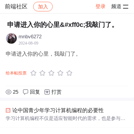
前端社区
登录
频道
加入
帖子详情
社区
前端社区
感慨
申请进入你的心里&#xff0c;我敲门了。
mnbv6272
2024-08-09
申请进入你的心里，我敲门了。
给本帖投票
25
回复
打赏
论中国青少年学习计算机编程的必要性
学习计算机编程不仅是适应智能时代的需求，也是参与全
球竞争的关键。它能教会青少年如何思考，激发创造力，
是留学
申请
的加分项，有助于减轻国外学业压力，更是
进