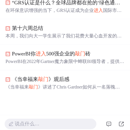
“GRS认证是什么？全球品牌都在抢的‘绿色通行证’！“
入
高薪职业和热门领域的
敲门
砖。
在环保意识增强的当下，GRS认证成为企业
进入
国际市场
的‘绿色通行证’。它由纺织交易协会制定，有再生材料含
量等核心要求。全球品牌争抢该认证，因其是国际市场‘
敲
第十六周总结
门
砖’、能提升品牌溢价，且未来或成强制要求。企业
申请
有流程和挑战，未来其重要性将提升。
本周，我们向大一学生展示了我们花费大量心血开发的软
件，让他们见识了安卓开发的魅力。尽管软件尚显粗糙，
但它是我们
进入
安卓开发世界的
敲门
砖。软件著作权
申请
PowerBI你
进入
500强企业的
敲门
砖
即将启动，同时我们正努力完成PHP大作业。
PowerBI在2022年Gartner魔力象限中蝉联BI领导者，提供数
据全周期处理，拥有强大的生态，与微软产品无缝集成。
国内有丰富的社区资源和优质教材，免费的桌面端及开发
《当幸福来
敲门
》观后感
者账号选项使其成为企业高效利用数据的工具，也是求职
者
进入
500强企业的理想技能。
《当幸福来
敲门
》讲述了Chris Gardner如何从一名落魄推
销员成长为知名金融投资家的故事。面对生活的重重困
难，他坚韧不拔，最终实现了职业和个人生活的双重转
变。
说点什么…