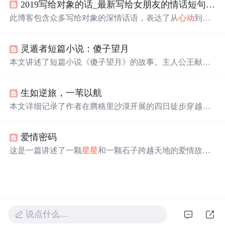
2019写给对象的话_最新写给女朋友的情话短句 一句话形容最好的爱情说说2019
y）。这些网名充满诗意，让人在日常中感受到极致的浪
漫。
此博客包含众多写给对象的深情话语，表达了从
心动
到一
生的爱意，如想牵对方手从
心动
到古稀，每天都在想对
方，希望与对方结婚是因为爱情，携手走到最后等。
灵遁者短篇小说：傻子望月
本文讲述了短篇小说《傻子望月》的故事。主人公王献乐
是个傻子，他母亲离家，父亲喝酒去世。献乐在村里红白
事时能招来乞丐，还因抱吻新娘引发一系列事端。父亲死
生如逆旅，一苇以航
后，他迷上看
星星
月亮
，邻居都称他“傻子望月”。
本文详细记录了作者在腾格里沙漠开展的四日徒步穿越行
程，重点涵盖太阳湖、
月亮
湖、
星星
湖、敖包湖和金沙湖
等核心地理节点，描述了路线长度（Day1约13公里，Day2
爱情密码
约20公里）、典型地貌（沙丘、流沙坡、人工林）、环境
特征（斑头雁、蜥蜴、蛙鸣）、装备与防护问题（晒伤、
这是一篇讲述了一颗
星星
和一颗石子跨越天地的爱情故
皮肤过敏）及野外生存细节（营地饮食、越野车脱困）。
事。
星星
孤独地守候在夜空，而石子寂寞地躺在海边，两
内容聚焦户外徒步的技术性与实操性信息，具备地理坐
个孤独的灵魂在彼此的注视中找到了对方，尽管面临着来
标、行程规划、风险应对等实用参考价值。
自各自世界的质疑与挑战，但他们仍旧坚定不移地选择了
彼此。
说点什么…