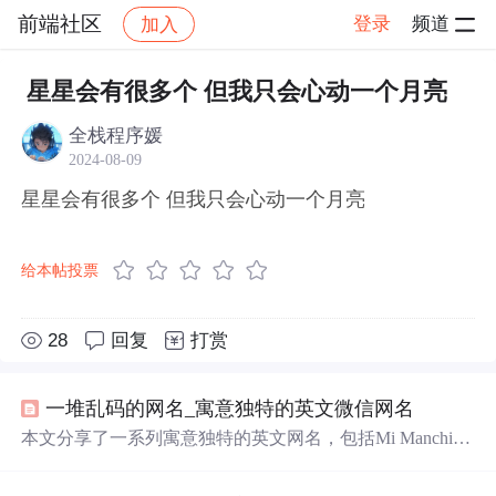
前端社区
登录
频道
加入
帖子详情
社区
前端社区
感慨
星星会有很多个 但我只会心动一个月亮
全栈程序媛
2024-08-09
星星会有很多个 但我只会心动一个月亮
给本帖投票
28
回复
打赏
一堆乱码的网名_寓意独特的英文微信网名
本文分享了一系列寓意独特的英文网名，包括Mi Manchi、
Cx330、Echo等，每个名字背后都有其深意，如月震（Mo
onquakes）、
心动
（Palpitate）和幸福瞬间（Serendipit