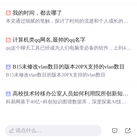
的细腻描绘，从月光到星光，从
微笑
到眼神，每一刻的感
动都被精心记录下来。
我的时间，都去哪了
本文通过细腻的笔触，探讨了时间的流逝和个人成长的关
系。从童年时期的无忧无虑到长大成人后的责任与挑战，
作者表达了对逝去时光的怀念以及对亲情的深刻感悟。
计算机类qq网名,最帅的qq名字
qq这个聊天工具已经成为人们电脑里必备的软件，上到40~
50的叔叔阿姨，下至8~9岁的小学生，都有qq这个聊天工
具。qq是有可以随意改名字的功能，最长可以输入十几个
B15未修改vlan数目的版本20PX支持的vlan数目
字符作为名字。就是因为取名没有太多的限制，反而让人
不知道改什么名字好。下面安康网为大家准备了一堆帅气
B15未修改vlan数目的版本20PX支持的vlan数目
的qq名字供大家参考。最帅qq名字起名技巧：虽然对帅气
的标准，大家都各不相同，不过小编还是可以提供一些起
名技巧大家参考的。1.避免重复。...
高校技术转移办公室人员如何利用院所创新知识图谱发现技术转化瓶颈？.docx
科易网基于40亿+科创知识图谱数据库，深度探索AI技术
在技术转移、成果转化、技术经纪、知识产权、产业创
新、科技招商等垂直领域的多样化应用场景，研究科技创
新领域的AI+数智化解决方案，推动科技创新与产业创新
智能化发展。
说点什么…