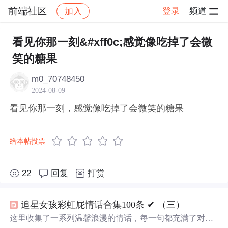
前端社区
登录
频道
加入
帖子详情
社区
前端社区
感慨
看见你那一刻&#xff0c;感觉像吃掉了会微
笑的糖果
m0_70748450
2024-08-09
看见你那一刻，感觉像吃掉了会微笑的糖果
给本帖投票
22
回复
打赏
追星女孩彩虹屁情话合集100条 ✔︎ （三）
这里收集了一系列温馨浪漫的情话，每一句都充满了对爱