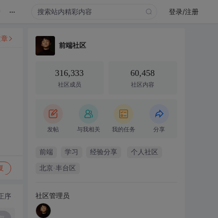
...
录
登录/注册
文章
前端社区
316,333
60,458
社区成员
社区内容
发帖
与我相关
我的任务
分享
前端
学习
经验分享
个人社区
复
北京·丰台区
社区管理员
正序