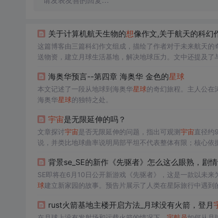
请发表友善的回复…
关于计算机航天生物的
想
像作文,关于航天的科幻
这篇博客由三篇科幻作文组成，描绘了作者对于未来航天的
送物资，建立月球生活基地，解决地球压力。文中还提及了
和创造力。
海奥华预言--第四章 海奥华 金色的
星球
本文记述了一段从地球到海奥华
星球
的奇幻旅程。主人公在
海奥华
星球
的独特之处。
宇宙
是无限延伸的吗？
文章探讨
宇宙
是否无限延伸的问题，指出可观测
宇宙
直径约
说，并类比地球曲率说明局部平坦不代表整体有限；核心依
背景se_SE的新作《先驱者》怎么这么眼熟，剧情
SE即将在6月10日公开新游戏《先驱者》，这是一款以未
球
建立新家园的故事。预告片展示了人类在星际旅行中遇到
rust火箭基地主楼开启方法_月球没有火箭，登月
在月球上没有发射场和运载火箭的情况下，
宇航员
如何从月