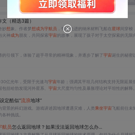
发表回
作文（精选3篇）
奇妙
想
象。作者梦
想
成为
宇航员
，驾驶先进的纳米材料飞船在
星球
间穿梭
与火神
成为
朋友，共同探索
宇宙
的故事，展现了孩子对于太空探索的无限
涛的引领下，体验了超乎寻常的精神现象，并逐步了解了
宇宙
诞生的秘密
930亿光年，受限于光速与
宇宙
年龄；强调其平坦几何结构支持无限延展
据包括哈勃发现河外星系、
宇宙
大尺度均匀性及暴胀理论对平坦性的解释
设定酷似“
流浪
地球”
来为背景的科幻游戏。游戏讲述因地球遭遇灾难，人类
乘坐
宇宙
飞船前往未
的各种挑战。
宇航员
怎么返回地球？如果没法返回地球怎么办...
球返回地球？文章解释了从月球返回地球的技术原理，包括为什么月球起