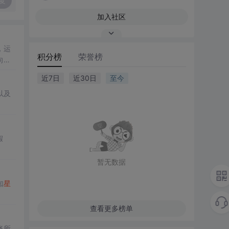
复
加入社区
，运
积分榜
荣誉榜
向往
近7日
近30日
至今
以及
假
。
暂无数据
知
星
查看更多榜单
飞所