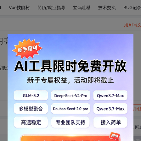
N
Vue技能树
简历/就业指导
立码吐槽
技术交流
BUG记
用AI写
月亮，流浪宇宙，最后抵达你在的星球
后抵达你在的星球
转发到动态
举报
写回
切换为时间