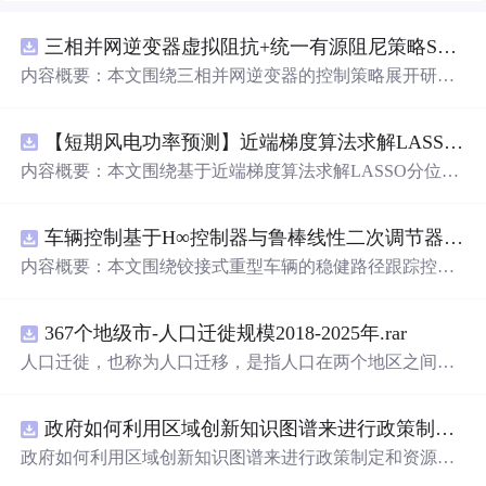
三相并网逆变器虚拟阻抗+统一有源阻尼策略SVPWM+SPWM调制仿真
内容概要：本文围绕三相并网逆变器的控制策略展开研
究，重点探讨了虚拟阻抗与统一有源阻尼相结合的控制方
法，并实现了SVPWM（空间矢量脉宽调制）与SPWM
【短期风电功率预测】近端梯度算法求解LASSO分位数回归-短期风电功率预测研究（Matlab代码实现）
（正弦脉宽调制）两种调制方式在Simulink平台下的仿真建
模。通过引入虚拟阻抗改善系统输出阻抗特性，结合统一
内容概要：本文围绕基于近端梯度算法求解LASSO分位数
有源阻尼技术有效抑制LC或LCL滤波器引起的谐振问题，
回归的短期风电功率预测方法展开研究，旨在提升预测模
从而提升逆变器在弱电网条件下的并网稳定性与电能质
型在复杂环境下的精度与鲁棒性。文章系统构建了LASSO
量。研究涵盖了控制策略的设计、调制算法的实现、动态
车辆控制基于H∞控制器与鲁棒线性二次调节器RLQR的铰接式重型车辆的稳健路径跟踪控制研究（Matlab代码实现）
分位数回归模型，深入剖析其数学原理，并引入近端梯度
响应分析及谐波抑制效果评估，同时拓展涉及正负序分
算法进行高效优化求解，有效应对高维稀疏数据与异常值
内容概要：本文围绕铰接式重型车辆的稳健路径跟踪控制
离、中点电位平衡、DPWMA调制等关键技术，构建了完
干扰等问题。通过Matlab平台完
成
了完整的算法实现与仿
问题，提出并实现了基于H∞控制器与鲁棒线性二次调节器
整的高性能并网逆变器控制系统仿真体系。; 适合人群：适
真实验，利用实际风电数据验证了该方法在不同分位点下
（RLQR）的控制策略。通过建立车辆动力学模型，针对
用于从事电力电子、新能源发电、智能电网及相关领域的
的预测性能，结果表明其相较于传统方法具有更强的稳定
367个地级市-人口迁徙规模2018-2025年.rar
系统中存在的外部干扰与参数不确定性，设计H∞控制器以
研究生、科研人员和工程技术人员，特别是具备三相并网
性和准确性。此外，文档还整合了电力系统、机器学习、
增强系统的抗干扰能力，并结合RLQR优化控制性能，在
人口迁徙，也称为人口迁移，是指人口在两个地区之间的
逆变器控制理论基础并熟悉MATLAB/Simulink仿真环境的
路径规划等多个领域的相关科研方向与技术应用案例，突
保证稳定性的同时提升路径跟踪精度。研究利用Matlab进
空间移动，这种移动通常涉及人口居住地由迁出地到迁入
专业人士；; 使用场景及目标：①用于高校与科研机构开展
出该方法在新能源预测与智能优化中的广泛适用性与实践
行仿真验证，对比不同工况下的控制效果，展示了所提方
地的永久性或长期性的改变。 随着经济的不断发展、城市
并网逆变器稳定性与控制策略的深入研究；②支撑学位论
价值。; 适合人群：具备扎实的数学基础（如凸优化、统计
法在复杂行驶环境下的优越性与鲁棒性。; 适合人群：具备
政府如何利用区域创新知识图谱来进行政策制定和资源统筹？.docx
化进程的加速以及人们生活方式的转变，人口流动的趋势
文撰写、学术期刊投稿或科研项目申报中的仿真验证工
学习）与Matlab编程能力，从事新能源发电预测、电力系
自动控制理论基础、车辆工程或自动化相关背景，熟悉Mat
愈发明显。通过深入研究和分析人口迁徙的年度、月度数
政府如何利用区域创新知识图谱来进行政策制定和资源统
作；③为企业研发高性能、高可靠性的并网逆变器产品提
统调度、智能优化算法或机器学习等领域的科研人员、工
lab/Simulink仿真工具，从事智能车辆控制、路径跟踪算法
据，我们能够更深入地理解这一社会现象，为政策制定、
筹？
供先进的控制方案与技术原型支持；; 阅读建议：建议读者