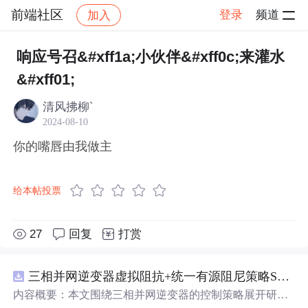
前端社区
登录
频道
加入
帖子详情
社区
前端社区
感慨
响应号召&#xff1a;小伙伴&#xff0c;来灌水
&#xff01;
清风拂柳`
2024-08-10
你的嘴唇由我做主
给本帖投票
27
回复
打赏
三相并网逆变器虚拟阻抗+统一有源阻尼策略SVPWM+SPWM调制仿真
内容概要：本文围绕三相并网逆变器的控制策略展开研