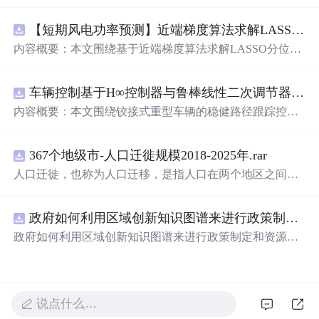
究，重点探讨了虚拟阻抗与统一有源阻尼相结合的控制方
法，并实现了SVPWM（空间矢量脉宽调制）与SPWM
【短期风电功率预测】近端梯度算法求解LASSO分位数回归-短期风电功率预测研究（Matlab代码实现）
（正弦脉宽调制）两种调制方式在Simulink平台下的仿真建
模。通过引入虚拟阻抗改善系统输出阻抗特性，结合统一
内容概要：本文围绕基于近端梯度算法求解LASSO分位数
有源阻尼技术有效抑制LC或LCL滤波器引起的谐振问题，
回归的短期风电功率预测方法展开研究，旨在提升预测模
从而提升逆变器在弱电网条件下的并网稳定性与电能质
型在复杂环境下的精度与鲁棒性。文章系统构建了LASSO
量。研究涵盖了控制策略的设计、调制算法的实现、动态
车辆控制基于H∞控制器与鲁棒线性二次调节器RLQR的铰接式重型车辆的稳健路径跟踪控制研究（Matlab代码实现）
分位数回归模型，深入剖析其数学原理，并引入近端梯度
响应分析及谐波抑制效果评估，同时拓展涉及正负序分
算法进行高效优化求解，有效应对高维稀疏数据与异常值
内容概要：本文围绕铰接式重型车辆的稳健路径跟踪控制
离、中点电位平衡、DPWMA调制等关键技术，构建了完
干扰等问题。通过Matlab平台完成了完整的算法实现与仿
问题，提出并实现了基于H∞控制器与鲁棒线性二次调节器
整的高性能并网逆变器控制系统仿真体系。; 适合人群：适
真实验，利用实际风电数据验证了该方法在不同分位点下
（RLQR）的控制策略。通过建立车辆动力学模型，针对
用于从事电力电子、新能源发电、智能电网及相关领域的
的预测性能，结果表明其相较于传统方法具有更强的稳定
367个地级市-人口迁徙规模2018-2025年.rar
系统中存在的外部干扰与参数不确定性，设计H∞控制器以
研究生、科研人员和工程技术人员，特别是具备三相并网
性和准确性。此外，文档还整合了电力系统、机器学习、
增强系统的抗干扰能力，并结合RLQR优化控制性能，在
人口迁徙，也称为人口迁移，是指人口在两个地区之间的
逆变器控制理论基础并熟悉MATLAB/Simulink仿真环境的
路径规划等多个领域的相关科研方向与技术应用案例，突
保证稳定性的同时提升路径跟踪精度。研究利用Matlab进
空间移动，这种移动通常涉及人口居住地由迁出地到迁入
专业人士；; 使用场景及目标：①用于高校与科研机构开展
出该方法在新能源预测与智能优化中的广泛适用性与实践
行仿真验证，对比不同工况下的控制效果，展示了所提方
地的永久性或长期性的改变。 随着经济的不断发展、城市
并网逆变器稳定性与控制策略的深入研究；②支撑学位论
价值。; 适合人群：具备扎实的数学基础（如凸优化、统计
法在复杂行驶环境下的优越性与鲁棒性。; 适合人群：具备
政府如何利用区域创新知识图谱来进行政策制定和资源统筹？.docx
化进程的加速以及人们生活方式的转变，人口流动的趋势
文撰写、学术期刊投稿或科研项目申报中的仿真验证工
学习）与Matlab编程能力，从事新能源发电预测、电力系
自动控制理论基础、车辆工程或自动化相关背景，熟悉Mat
愈发明显。通过深入研究和分析人口迁徙的年度、月度数
政府如何利用区域创新知识图谱来进行政策制定和资源统
作；③为企业研发高性能、高可靠性的并网逆变器产品提
统调度、智能优化算法或机器学习等领域的科研人员、工
lab/Simulink仿真工具，从事智能车辆控制、路径跟踪算法
据，我们能够更深入地理解这一社会现象，为政策制定、
筹？
供先进的控制方案与技术原型支持；; 阅读建议：建议读者
程技术人员及研究生。; 使用场景及目标：①应用于短期风
研究的研究生、科研人员及工程技术人员。; 使用场景及目
城市规划和社会发展提供有力支持。
结合提供的Simulink模型文件进行实际操作与仿真验证，重
电功率预测，增强模型对噪声、异常值及非平稳特性的适
标：①应用于铰接式重型车辆（如矿用卡车、大型拖挂
点关注虚拟阻抗参数设计与有源阻尼的协同作用机制，深
应能力，提升电网调度的安全性与经济性；②为研究LASS
车）的自动驾驶路径跟踪控制系统设计；②为解决存在模
入理解不同调制策略对系统性能的影响，并可进一步拓展
说点什么…
O回归、分位数回归及近端梯度优化算法的学者提供可复
型不确定性和外界扰动条件下的鲁棒控制问题提供算法参
学习文中提及的正负序控制、中点电位平衡等先进控制技
现、可扩展的Matlab代码实例，便于算法改进与对比实