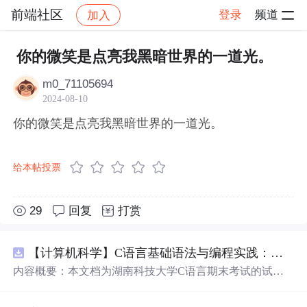
前端社区
登录
频道
加入
帖子详情
社区
前端社区
感慨
你的微笑是点亮我黑暗世界的一道光。
m0_71105694
2024-08-10
你的微笑是点亮我黑暗世界的一道光。
给本帖投票
29
回复
打赏
【计算机科学】C语言基础语法与编程实践：湖南科技大学期末考试核心知识点解析
内容概要：本文档为湖南科技大学C语言期末考试的试题
库，主要包含多套选择题，涵盖C语言的基础知识点，如
基本数据类型、运算符与表达式、控制结构（if、switch、