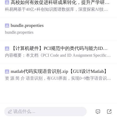
高校如何有效促进科研成果转化，提升产学研合作效率？.docx
循环）、数组、字符串处理、函数定义与调用、指针初步
等内容。题目形式为单项选择题，每道题后附有正确答
科易网基于40亿+科创知识图谱数据库，深度探索AI技术
案，旨在帮助学生巩固C语言语法和程序逻辑理解，提升
在技术转移、成果转化、技术经纪、知识产权、产业创
编程实践能力。; 适合人群：适用于高等院校计算机相关专
新、科技招商等垂直领域的多样化应用场景，研究科技创
业学习C语言课程的学生，特别是准备期末考试或需要强
bundle.properties
新领域的AI+数智化解决方案，推动科技创新与产业创新
化基础知识的初学者。; 使用场景及目标：①用于考前复
智能化发展。
bundle.properties
习，检验对C语言核心概念的掌握程度；②辅助教师出题
或课堂教学练习；③通过反复练习提高编程思维与代码逻
辑分析能力。; 阅读建议：建议结合教材和上机实践进行练
【计算机硬件】PCI规范中的类代码与能力ID分配：设备功能分类及扩展能力标识系统设计
习，重点关注易错题和涉及复杂逻辑控制的题目，理解每
内容概要：本文档《PCI Code and ID Assignment Specificati
道题背后的程序执行流程，以达到真正掌握语言特性的目
on Revision 1.10》由PCI-SIG发布，定义了PCI设备的类代
的。
码（Class Codes）、能力标识（Capability IDs）和扩展能
matlab代码实现语音识别.zip【GUI设计Matlab】
力标识（Extended Capability IDs）的标准编码规范。文档
详细列出了各类设备的功能分类，包括存储控制器、网络
资 源 简 介 语音识别，有GUI界面，实现0~9数字语音识别
控制器、显示设备、输入设备等，并为每种设备类型分配
详 情 说 明 在这个文档中，我们将讨论语音识别的重要性
唯一的Base Class、Sub-C
以及如何实现0到9的数字语音识别。语音识别是一种技
术，它可以将人类的语音转换为计算机可以理解的文本。
它在许多领域有广泛的应用，包括语音助手、语音控制和
自动语音识别。语音识别技术的发展使得我们能够通过语
说点什么…
音与计算机进行交互，使我们的生活更加便捷和高效。 除
了语音识别的重要性，我们还将介绍一种具有图形用户界