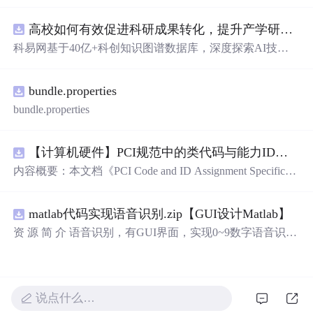
库，主要包含多套选择题，涵盖C语言的基础知识点，如
基本数据类型、运算符与表达式、控制结构（if、switch、
高校如何有效促进科研成果转化，提升产学研合作效率？.docx
循环）、数组、字符串处理、函数定义与调用、指针初步
等内容。题目形式为单项选择题，每道题后附有正确答
科易网基于40亿+科创知识图谱数据库，深度探索AI技术
案，旨在帮助学生巩固C语言语法和程序逻辑理解，提升
在技术转移、成果转化、技术经纪、知识产权、产业创
编程实践能力。; 适合人群：适用于高等院校计算机相关专
新、科技招商等垂直领域的多样化应用场景，研究科技创
业学习C语言课程的学生，特别是准备期末考试或需要强
bundle.properties
新领域的AI+数智化解决方案，推动科技创新与产业创新
化基础知识的初学者。; 使用场景及目标：①用于考前复
智能化发展。
bundle.properties
习，检验对C语言核心概念的掌握程度；②辅助教师出题
或课堂教学练习；③通过反复练习提高编程思维与代码逻
辑分析能力。; 阅读建议：建议结合教材和上机实践进行练
【计算机硬件】PCI规范中的类代码与能力ID分配：设备功能分类及扩展能力标识系统设计
习，重点关注易错题和涉及复杂逻辑控制的题目，理解每
内容概要：本文档《PCI Code and ID Assignment Specificati
道题背后的程序执行流程，以达到真正掌握语言特性的目
on Revision 1.10》由PCI-SIG发布，定义了PCI设备的类代
的。
码（Class Codes）、能力标识（Capability IDs）和扩展能
matlab代码实现语音识别.zip【GUI设计Matlab】
力标识（Extended Capability IDs）的标准编码规范。文档
详细列出了各类设备的功能分类，包括存储控制器、网络
资 源 简 介 语音识别，有GUI界面，实现0~9数字语音识别
控制器、显示设备、输入设备等，并为每种设备类型分配
详 情 说 明 在这个文档中，我们将讨论语音识别的重要性
唯一的Base Class、Sub-C
以及如何实现0到9的数字语音识别。语音识别是一种技
术，它可以将人类的语音转换为计算机可以理解的文本。
它在许多领域有广泛的应用，包括语音助手、语音控制和
说点什么…
自动语音识别。语音识别技术的发展使得我们能够通过语