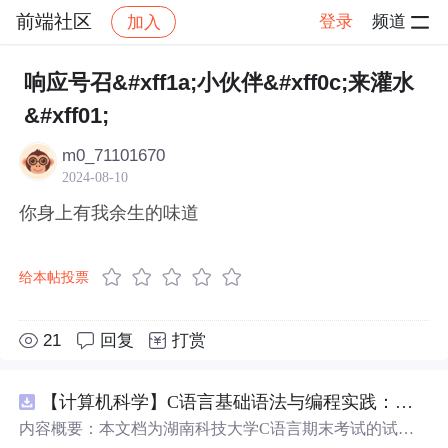
前端社区
登录
频道
加入
帖子详情
社区
前端社区
感慨
响应号召&#xff1a;小伙伴&#xff0c;来灌水
&#xff01;
m0_71101670
2024-08-10
你身上有我余生的味道
给本帖投票
21
回复
打赏
【计算机科学】C语言基础语法与编程实践：湖南科技大学期末考试核心知识点解析
内容概要：本文档为湖南科技大学C语言期末考试的试题