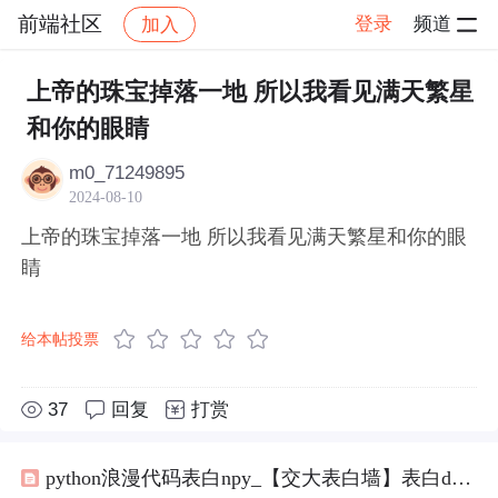
前端社区
登录
频道
加入
帖子详情
社区
前端社区
感慨
上帝的珠宝掉落一地 所以我看见满天繁星
和你的眼睛
m0_71249895
2024-08-10
上帝的珠宝掉落一地 所以我看见满天繁星和你的眼
睛
给本帖投票
37
回复
打赏
python浪漫代码表白npy_【交大表白墙】表白dxy小姐姐，十里春风不如你，三里桃花不及卿，要每天开心哦！...