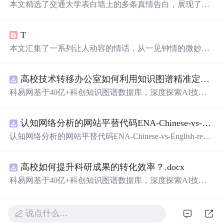
本文精选了交通大学表白墙上的多条真情告白，展现了学
生们之间的浪漫情怀与纯真情感。从深情的表白到温馨的
祝福，每一条都充满了对美好爱情的向往。
T
本文汇集了一系列让人动容的情话，从一见钟情的微妙到
日久生情的沉淀，每一句话都承载着深深的情感。这里有
对爱情细腻的描绘，也有对爱人深情的告白，每一段文字
高校技术转移办公室如何利用知识图谱精准定位产业需求与技术适配点？.docx
都能触动人心。
科易网基于40亿+科创知识图谱数据库，深度探索AI技术
在技术转移、成果转化、技术经纪、知识产权、产业创
新、科技招商等垂直领域的多样化应用场景，研究科技创
认知网络分析的网站平替代码ENA-Chinese-vs-English-reproducible.zip
新领域的AI+数智化解决方案，推动科技创新与产业创新
智能化发展。
认知网络分析的网站平替代码ENA-Chinese-vs-English-repro
ducible.zip
高校如何提升科研成果的转化效率？.docx
科易网基于40亿+科创知识图谱数据库，深度探索AI技术
在技术转移、成果转化、技术经纪、知识产权、产业创
新、科技招商等垂直领域的多样化应用场景，研究科技创
新领域的AI+数智化解决方案，推动科技创新与产业创新
说点什么…
智能化发展。