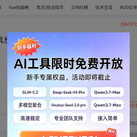
N
Vue技能树
简历/就业指导
立码吐槽
技术交流
BUG记
用AI写
真想就这样伴你到老。
。
转发到动态
举报
写回
切换为时间