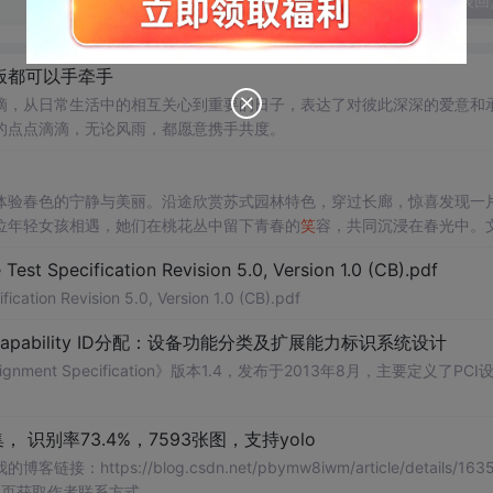
发表回
饭都可以手牵手
滴，从日常生活中的相互关心到重要的日子，表达了对彼此深深的爱意和
的点点滴滴，无论风雨，都愿意携手共度。
体验春色的宁静与美丽。沿途欣赏苏式园林特色，穿过长廊，惊喜发现一
位年轻女孩相遇，她们在桃花丛中留下青春的
笑
容，共同沉浸在春光中。
态的重要性。
Test Specification Revision 5.0, Version 1.0 (CB).pdf
ication Revision 5.0, Version 1.0 (CB).pdf
Capability ID分配：设备功能分类及扩展能力标识系统设计
signment Specification》版本1.4，发布于2013年8月，主要定义了PCI
识别率73.4%，7593张图，支持yolo
://blog.csdn.net/pbymw8iwm/article/details/1635
主页获取作者联系方式