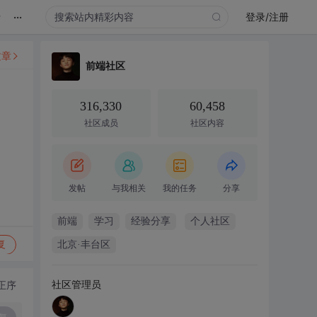
...
录
登录/注册
文章
前端社区
316,330
60,458
社区成员
社区内容
发帖
与我相关
我的任务
分享
前端
学习
经验分享
个人社区
复
北京·丰台区
社区管理员
正序