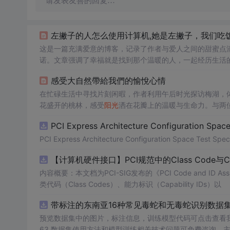
请发表友善的回复…
左撇子的人怎么使用计算机,她是左撇子，我们吃
这是一篇充满爱意的博客，记录了作者与爱人之间的甜蜜点
诺。文章强调了幸福就是找到那个温暖的人，一起经历生活
感受大自然帶給我們的愉悅心情
在忙碌生活中寻找片刻闲暇，作者利用午后时光探访梅湖，
花盛开的桃林，感受
阳光
洒在花瓣上的温暖与生命力。与两
以诗意的语言描绘了春天的魅力，强调内心的
阳光
与积极心
PCI Express Architecture Configuration Space 
PCI Express Architecture Configuration Space Test Specif
【计算机硬件接口】PCI规范中的Class Code与
内容概要：本文档为PCI-SIG发布的《PCI Code and ID As
类代码（Class Codes）、能力标识（Capability IDs）以
带标注的东南亚16种常见毒蛇和无毒蛇识别数据集， 
预览数据集中的图片，标注信息，训练模型代码可点击查看我的博客链接：https
63 数据集使用方法和模型训练相关技术问题可免费咨询，