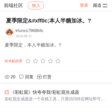
前端社区
登录
频道
加入
帖子详情
社区
前端社区
感慨
夏季限定&#xff0c;本人半糖加冰。?
kfunss796884c
2024-08-11
夏季限定，本人半糖加冰。?
给本帖投票
20
回复
打赏
《彩虹屁》快夸夸我!彩虹屁生成器
彩虹屁生成器是一个在线工具，只需访问特定网址即可获
取充满创意和甜蜜的赞美语句。这些彩虹屁涵盖了从浪漫
告白到日常夸奖的各种场景，为日常生活增添乐趣。