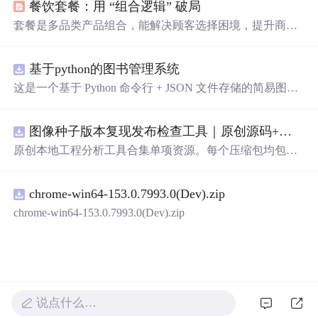
餐饮套餐：用 “组合逻辑” 破局
套餐是多品类产品组合，能解决顾客选择困境，提升商家
运营效率。套餐设计要遵循需求匹配、梯度分层、视觉强
化三条法则，同时避免强推滞销品、定价逻辑模糊、忽视
基于python的图书管理系统
季节性等误区，以实现顾客与商家的双向价值。
这是一个基于 Python 命令行 + JSON 文件存储的简易图书
管理系统。 核心功能：围绕"图书"和"读者"实现两类实体
管理，以及它们之间的借阅关系。 图书管理：支持图书的
图像种子版本复现发布检查工具｜原创源码+测试+离线报告
添加、删除、修改、搜索（按书名/作者/ISBN），每本书
记录馆藏总数和当前可借数量。 学生管理：支持学生信息
原创本地工程分析工具合集单项资源。每个压缩包均包含
的添加、删除、搜索（按姓名/学号），每人默认最多借阅
完整 JavaScript/Node.js 源码、3 项自动化测试、可复现合
5 本。 借阅管理：借书时自动校验库存是否充足、是否超
成示例、离线 HTML/JSON/SVG 报告、1080×720 真实运
过借阅上限、是否重复借阅；还书时自动判断是否逾期
chrome-win64-153.0.7993.0(Dev).zip
行效果图、README、运行说明、功能清单、MIT License
（期限 30 天）；支持查看全部借阅记录、逾期记录和某人
及原创授权声明。Node.js 18+ 可直接运行，零第三方运行
chrome-win64-153.0.7993.0(Dev).zip
当前在借图书。 技术特点：纯 Python 标准库实现，无需安
依赖，适合开发者进行工程预检、质量审查和交付复核。
装任何第三方依赖；采用分层架构（模型层 → 持久化层
→ 业务层 → 界面层），职责清晰，易于扩展或替换（比
如把 JSON 换成数据库只需改 storage.py）；数据保存在本
地 data/ 目录的 JSON 文件中，关闭程序数据不丢失
说点什么…