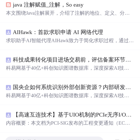
java 注解赋值_注解，So easy
本文围绕Java注解展开，介绍了注解的地位、定义、分
类。注解可分为内置、元、自定义注解，也可按生命周期
分为SOURCE、CLASS、RUNTIME。还阐述了四个元注
AIHawk：首款求职申请 AI 网络代理
解的作用，以及自定义注解的生命周期选择和使用方法，
最后给出面试相关要点。
求职助手AI智能代理AIHawk致力于简化求职过程，通过自
动化职位申请流程。借助人工智能，它能够帮助用户以定
制化的方式申请多个职位。
科技成果转化项目进场交易前，评估备案环节需要准备哪些材料？.docx
科易网基于40亿+科创知识图谱数据库，深度探索AI技术
在技术转移、成果转化、技术经纪、知识产权、产业创
新、科技招商等垂直领域的多样化应用场景，研究科技创
国央企如何系统识别外部创新资源？内部研发体系完善，但对外部高校、中小科技企业技术能力缺乏动态认知。.docx
新领域的AI+数智化解决方案，推动科技创新与产业创新
智能化发展。
科易网基于40亿+科创知识图谱数据库，深度探索AI技术
在技术转移、成果转化、技术经纪、知识产权、产业创
新、科技招商等垂直领域的多样化应用场景，研究科技创
【高速互连技术】基于UIO机制的PCIe无序I/O扩展：多路径架构下内存请求的高性能传输与排序控制方案设计
新领域的AI+数智化解决方案，推动科技创新与产业创新
智能化发展。
内容概要：本文档为PCI-SIG发布的工程变更通知（EC
N），介绍了名为“无序输入/输出（Unordered I/O, UIO）”
的新功能，旨在解决传统PCI/PCIe架构中严格的顺序传输