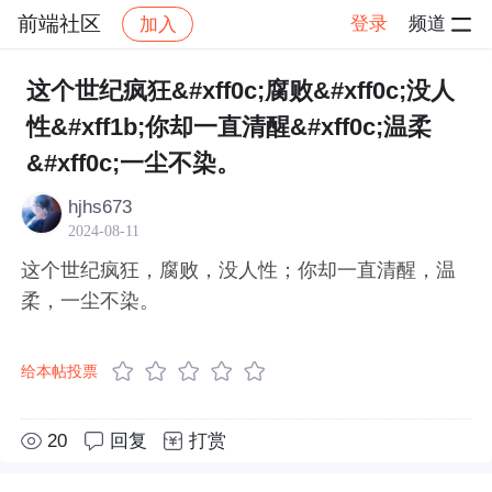
前端社区
登录
频道
加入
帖子详情
社区
前端社区
感慨
这个世纪疯狂&#xff0c;腐败&#xff0c;没人
性&#xff1b;你却一直清醒&#xff0c;温柔
&#xff0c;一尘不染。
hjhs673
2024-08-11
这个世纪疯狂，腐败，没人性；你却一直清醒，温
柔，一尘不染。
给本帖投票
20
回复
打赏