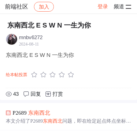
前端社区
登录
频道
加入
帖子详情
社区
前端社区
感慨
东南西北 E S W N 一生为你
mnbv6272
2024-08-11
东南西北 E S W N 一生为你
给本帖投票
43
回复
打赏
P2689
东南西北
本文介绍了P2689
东南西北
问题，即在给定起点终点坐标和
T个时刻的风向条件下，求解到达终点的最少移动步数。
通过样例输入输出详细解释了算法思路和实现方法。