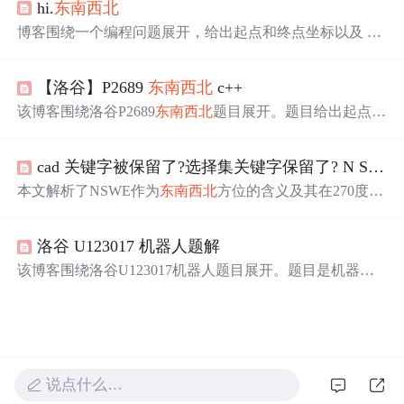
hi.
东南西北
博客围绕一个编程问题展开，给出起点和终点坐标以及 T
个时刻的风向，每个时刻可顺风偏移 1 个单位或原地不
动，要求用 C++ 求出到达终点的最少移动步数，若无法到
【洛谷】P2689
东南西北
c++
达则输出 -1，还给出了输入输出格式、样例及数据范围。
该博客围绕洛谷P2689
东南西北
题目展开。题目给出起点和
终点坐标及风向，可选择顺风偏移或原地停留，求到终点
最少时间，无法到达则输出 -1。还介绍了输入输出格式、
cad 关键字被保留了?选择集关键字保留了? N S W E关键字无法用?
样例及解题思路，即计算坐标轴上步数与风向对应个数比
较，最后给出AC代码。
本文解析了NSWE作为
东南西北
方位的含义及其在270度代
表南方的应用，强调了在设置关键字时避免使用NSWE的
重要性，尤其是在早期R14软件中。了解这些方位关键字
洛谷 U123017 机器人题解
的背景及在软件开发中的潜在冲突。
该博客围绕洛谷U123017机器人题目展开。题目是机器人
按指令移动，指令有‘E’‘S’‘W’‘N’对应
东南西北
，可循环执
行指令串，求t秒后位置。博客介绍了读入指令方法，分指
令数量大于等于时间、小于时间两种情况讨论，还给出最
终代码及生长思考。
说点什么…