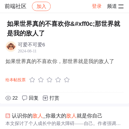
前端社区
登录
频道
加入
帖子详情
社区
前端社区
感慨
如果世界真的不喜欢你&#xff0c;那世界就
是我的敌人了
可爱不可爱6
2024-08-11
如果世界真的不喜欢你，那世界就是我的敌人了
给本帖投票
22
回复
打赏
认识你的
敌人
_你最大的
敌人
就是你自己
本文探讨了个人成长中的最大障碍——自己。作者强调了