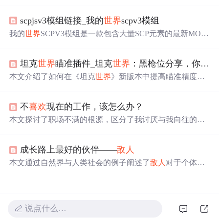
内心的挣扎如何阻碍我们实现目标，并提供了策略，如预
先计划、设定规则和坚持承诺，以克服自我破坏的行为。
scpjsv3模组链接_我的
世界
scpv3模组
我的
世界
SCPV3模组是一款包含大量SCP元素的最新MO
D，提供恐怖惊险地图供玩家冒险。特色包括像素风格冒
险、自由探索、多样
敌人
及怪物挑战等。玩家可自由探索
坦克
世界
瞄准插件_坦克
世界
：黑枪位分享，你是一个合格的狙击手吗？
世界
、收集资源并自制地图。
本文介绍了如何在《坦克
世界
》新版本中提高瞄准精度，
包括拉枪练习、车体瞄边法、地图炮法、卡视角法和伸缩
炮法。同时，分享了一些独特的黑枪位选择，如费舍尔湾
不
喜欢
现在的工作，该怎么办？
和布拉格的地图战术。通过这些方法，玩家可以更有效地
在战斗中找到和打击
敌人
。
本文探讨了职场不满的根源，区分了我讨厌与我向往的心
态，提出了平息愤怒、量化目标、收集信息的职场转型策
略。对于复杂的目标，建议简化并聚焦，以提高实现可能
成长路上最好的伙伴——
敌人
性。
本文通过自然界与人类社会的例子阐述了
敌人
对于个体与
组织成长的重要性。在自然界中，有天敌的动物更加机
敏，进化更快；在人类社会中，强大的对手促使个人与企
业不断进步，达到更高成就。
说点什么…