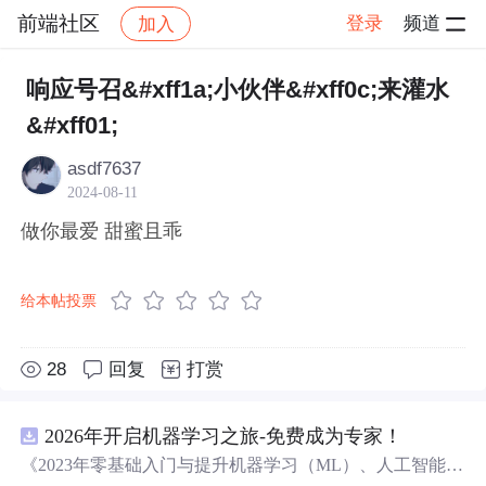
前端社区
登录
频道
加入
帖子详情
社区
前端社区
感慨
响应号召&#xff1a;小伙伴&#xff0c;来灌水
&#xff01;
asdf7637
2024-08-11
做你最爱 甜蜜且乖
给本帖投票
28
回复
打赏
2026年开启机器学习之旅-免费成为专家！
《2023年零基础入门与提升机器学习（ML）、人工智能