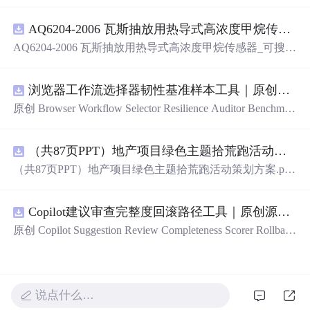
（AI）的全指南，涵盖最新动态与前沿技术！》
AQ6204-2006 瓦斯抽放用热导式高浓度甲烷传感器-可搜索.pdf
AQ6204-2006 瓦斯抽放用热导式高浓度甲烷传感器_可搜
索.pdf
浏览器工作流选择器韧性基准样本工具｜原创源码+测试+离线报告
原创 Browser Workflow Selector Resilience Auditor Benchmar
k Baseline 工具：围绕“用文本、角色、标签、测试标识与
结构变化样本评估重复网页流程选择器的稳定性”的结果，
（共87页PPT）地产项目绿色主题拾荒跑活动策划方案.pptx
建立固定样本、权重和验收区间，比较不同批次的准确
率、覆盖率与效率；本地网页、JSON/HTML/SVG报告、
（共87页PPT）地产项目绿色主题拾荒跑活动策划方案.ppt
测试与示例。压缩包包含完整源码、3项自动化测试、可复
x
现示例、HTML/JSON/SVG离线报告、1080×720运行效果
图、README、运行说明、MIT License及原创授权声明。
Copilot建议审查完整度回滚路径工具｜原创源码+测试+离线报告
适合开发者进行工程预检、质量审查和交付复核；Node.js
原创 Copilot Suggestion Review Completeness Scorer Rollback
18+可直接运行，零第三方运行依赖。
Graph 工具：围绕“按变更范围、测试证据、安全敏感度、
依赖影响和人工复核记录评估代码建议审查完整度”的结
果，把失败点、回滚动作、依赖顺序、人工接管和恢复完
成状态建图；本地网页、JSON/HTML/SVG报告、测试与
说点什么…
示例。压缩包包含完整源码、3项自动化测试、可复现示