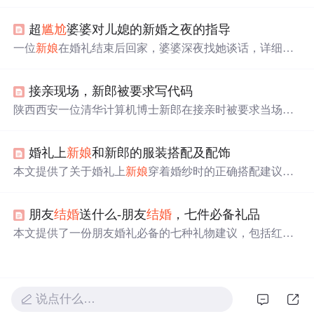
新娘
设置数学题、编程挑战等，展示了学术圈独特而欢乐
的婚礼习俗。,
超
尴尬
婆婆对儿媳的新婚之夜的指导
一位
新娘
在婚礼结束后回家，婆婆深夜找她谈话，详细讲
解夫妻生活知识，包括《青少年性教育启蒙》、《夫妻＊
＊＊指南》等书籍内容，并亲自示范使用安全套，让新婚
接亲现场，新郎被要求写代码
夫妇感到
尴尬
。
陕西西安一位清华计算机博士新郎在接亲时被要求当场写
代码，成功展示编程技能，赢得
新娘
赞赏。此前也有类似
案例，如江苏徐州新郎接亲时也被要求写代码。这种高学
婚礼上
新娘
和新郎的服装搭配及配饰
历接亲方式引发网友热议，有人认为比低俗婚闹有趣，也
有人担心写不出代码的
尴尬
。
新娘
表示，此举是为了提醒
本文提供了关于婚礼上
新娘
穿着婚纱时的正确搭配建议，
新郎勿忘专业技能。
包括鞋子、内衣、手套、头纱等配件的颜色及款式选择，
以及新郎的着装建议。
朋友
结婚
送什么-朋友
结婚
，七件必备礼品
本文提供了一份朋友婚礼必备的七种礼物建议，包括红
包、笑容、特色贺礼等，旨在帮助宾客选择合适的礼物。
说点什么…