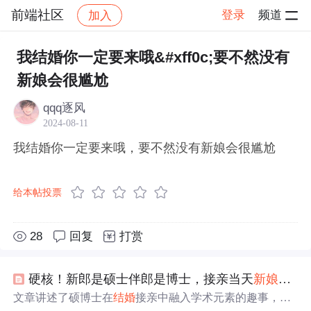
前端社区
登录
频道
加入
帖子详情
社区
前端社区
感慨
我结婚你一定要来哦&#xff0c;要不然没有
新娘会很尴尬
qqq逐风
2024-08-11
我结婚你一定要来哦，要不然没有新娘会很尴尬
给本帖投票
28
回复
打赏
硬核！新郎是硕士伴郎是博士，接亲当天
新娘
现场出
文章讲述了硕博士在
结婚
接亲中融入学术元素的趣事，如