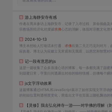
请发表友善的回复…
游上海静安寺有感
作者在周末参访上海静安寺，记录了入寺过程、算命插曲及
宗教场所经济化对虔诚
求佛
心态的消解，体现对宗教文化资
2024-10-13
博主本想给人打电话未打通，
求佛
后第二天正巧见到对方，
应执着。博主认为应建立无常观和无我观，以慈悲和智慧对
记一段有意思的js
这是一篇收集了众多浪漫心语的博客，每一条都充满了甜蜜
到甜蜜日常，字里行间透露出对你的独特情感，仿佛每个瞬
量和美好。
js文字浮动效果
这篇博客通过HTML和JavaScript展示了如何实现文字浮
的初始位置和透明度变化，营造出文字在页面上随机飘动的视觉效
加了互动性和趣味性。
【灵修】我去弘化禅寺一游——对学佛的理解（
【灵修】我去弘化禅寺一游（刘俊平） ——对学佛的理解 