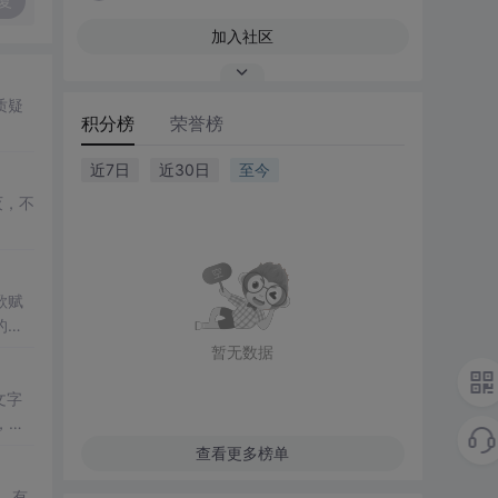
复
加入社区
质疑
积分榜
荣誉榜
近7日
近30日
至今
灭，不
歌赋
的力
暂无数据
文字
，增
查看更多榜单
，有