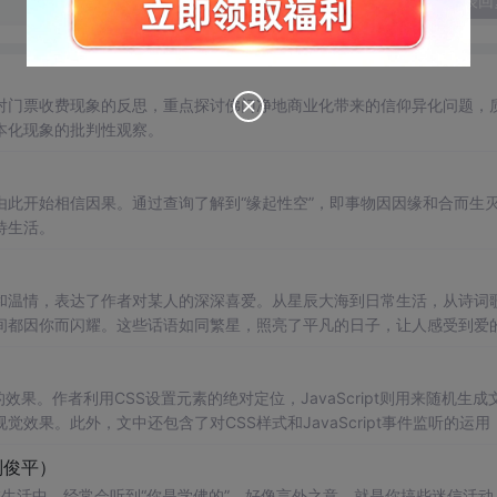
发表回
对门票收费现象的反思，重点探讨佛门净地商业化带来的信仰异化问题，
本化现象的批判性观察。
由此开始相信因果。通过查询了解到“缘起性空”，即事物因因缘和合而生
待生活。
和温情，表达了作者对某人的深深喜爱。从星辰大海到日常生活，从诗词
间都因你而闪耀。这些话语如同繁星，照亮了平凡的日子，让人感受到爱
动的效果。作者利用CSS设置元素的绝对定位，JavaScript则用来随机生成
果。此外，文中还包含了对CSS样式和JavaScript事件监听的运用
刘俊平）
在生活中，经常会听到“你是学佛的”，好像言外之意，就是你搞些迷信活动