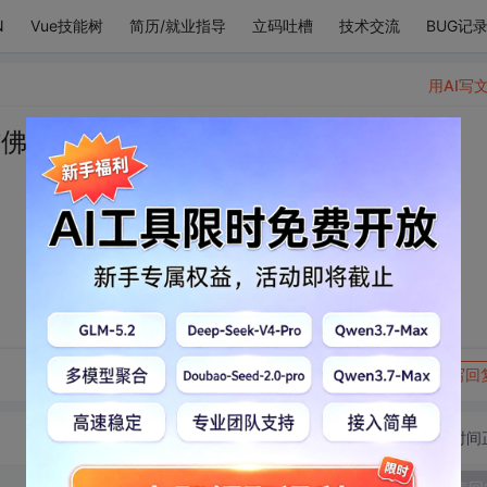
N
Vue技能树
简历/就业指导
立码吐槽
技术交流
BUG记
用AI写
佛 只信你
转发到动态
举报
写回
切换为时间