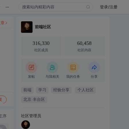
...
录
登录/注册
文章
前端社区
316,330
60,458
社区成员
社区内容
发帖
与我相关
我的任务
分享
前端
学习
经验分享
个人社区
复
北京·丰台区
社区管理员
正序